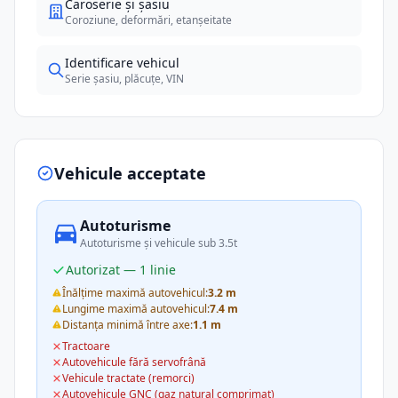
Caroserie și șasiu
Coroziune, deformări, etanșeitate
Identificare vehicul
Serie șasiu, plăcuțe, VIN
Vehicule acceptate
Autoturisme
Autoturisme și vehicule sub 3.5t
Autorizat — 1 linie
Înălțime maximă autovehicul:
3.2 m
Lungime maximă autovehicul:
7.4 m
Distanța minimă între axe:
1.1 m
Tractoare
Autovehicule fără servofrână
Vehicule tractate (remorci)
Autovehicule GNC (gaz natural comprimat)