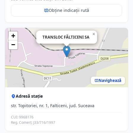
Obține indicații rută
×
+
TRANSLOC FĂLTICENI SA
−
Navighează
Adresă stație
str. Topitoriei, nr. 1, Falticeni, jud. Suceava
CUI: 9968176
Reg. Comerț: J33/716/1997