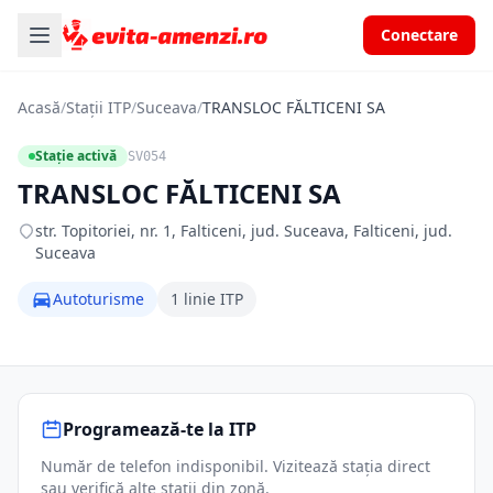
Conectare
Acasă
/
Stații ITP
/
Suceava
/
TRANSLOC FĂLTICENI SA
Stație activă
SV054
TRANSLOC FĂLTICENI SA
str. Topitoriei, nr. 1, Falticeni, jud. Suceava, Falticeni, jud.
Suceava
Autoturisme
1 linie ITP
Programează-te la ITP
Număr de telefon indisponibil. Vizitează stația direct
sau verifică alte stații din zonă.