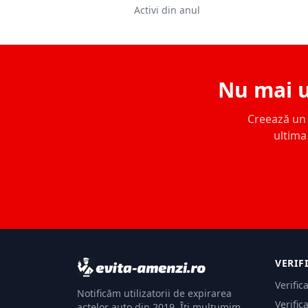
Activi din anul
Nu mai u
Creează un c
ultima 
VERIF
Verific
Notificăm utilizatorii de expirarea
Verific
actelor auto din 2019. Îți mulțumim