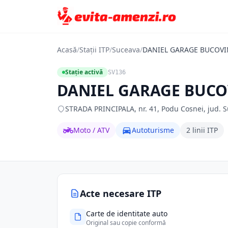
Acasă
/
Stații ITP
/
Suceava
/
DANIEL GARAGE BUCOVI
Stație activă
SV136
DANIEL GARAGE BUCO
STRADA PRINCIPALA, nr. 41, Podu Cosnei, jud. S
Moto / ATV
Autoturisme
2 linii ITP
Acte necesare ITP
Carte de identitate auto
Original sau copie conformă