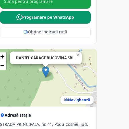
Sună pentru programare
Programare pe WhatsApp
Obține indicații rută
×
+
DANIEL GARAGE BUCOVINA SRL
−
Navighează
Adresă stație
STRADA PRINCIPALA, nr. 41, Podu Cosnei, jud.