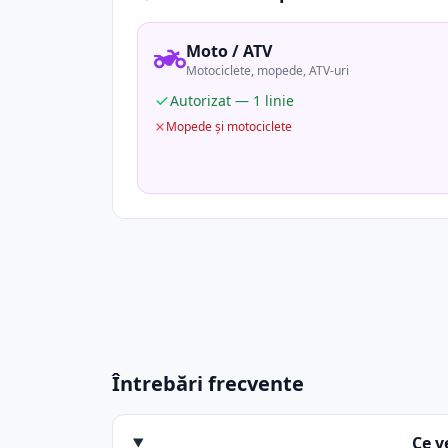
Moto / ATV
Motociclete, mopede, ATV-uri
Autorizat — 1 linie
Mopede și motociclete
Întrebări frecvente
Ce v