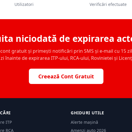
Utilizatori
Verificări efectuate
ita niciodată de expirarea act
ont gratuit și primești notificări prin SMS și e-mail cu 15 zile,
zi înainte de expirarea ITP-ului, RCA-ului, Rovinietei și Licen
Creează Cont Gratuit
ICĂRI
GHIDURI UTILE
are ITP
Alerte mașină
are RCA
Amenzi auto 2026