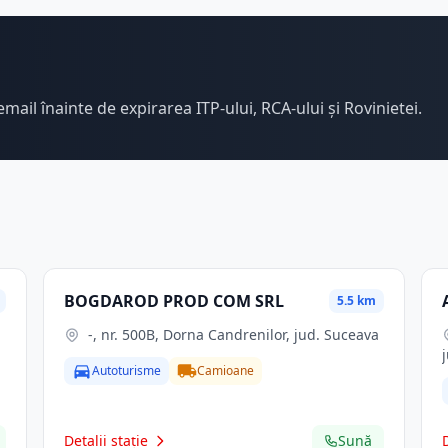
email înainte de expirarea ITP-ului, RCA-ului și Rovinietei.
BOGDAROD PROD COM SRL
5.5 km
-, nr. 500B, Dorna Candrenilor, jud. Suceava
Autoturisme
Camioane
Detalii stație
Sună