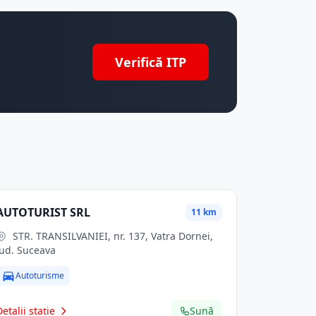
Verifică ITP
AUTOTURIST SRL
11 km
STR. TRANSILVANIEI, nr. 137, Vatra Dornei,
jud. Suceava
Autoturisme
Detalii stație
Sună