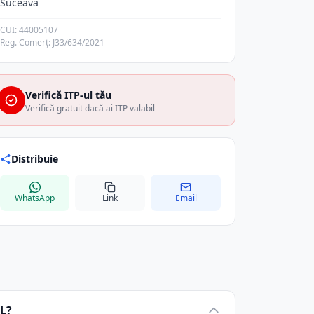
Suceava
CUI: 44005107
Reg. Comerț: J33/634/2021
Verifică ITP-ul tău
Verifică gratuit dacă ai ITP valabil
Distribuie
WhatsApp
Link
Email
L?