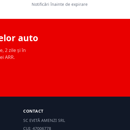
Notificări înainte de expirare
elor auto
 2 zile și în
ței ARR.
CONTACT
SC EVITĂ AMENZI SRL
CUI: 47006778