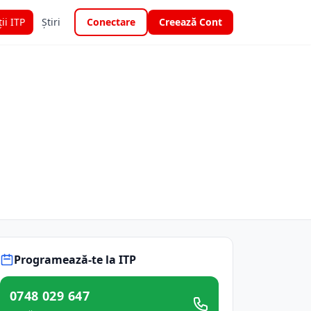
ții ITP
Știri
Conectare
Creează Cont
Programează-te la ITP
0748 029 647