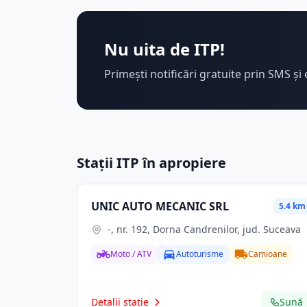
Nu uita de ITP!
Primești notificări gratuite prin SMS și 
Stații ITP în apropiere
UNIC AUTO MECANIC SRL
5.4 km
-, nr. 192, Dorna Candrenilor, jud. Suceava
Moto / ATV
Autoturisme
Camioane
Detalii stație
Sună