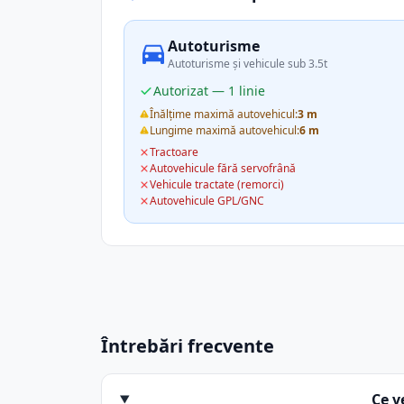
Autoturisme
Autoturisme și vehicule sub 3.5t
Autorizat — 1 linie
Înălțime maximă autovehicul:
3 m
Lungime maximă autovehicul:
6 m
Tractoare
Autovehicule fără servofrână
Vehicule tractate (remorci)
Autovehicule GPL/GNC
Întrebări frecvente
Ce v