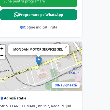
Sună pentru programare
Programare pe WhatsApp
Obține indicații rută
×
+
MONDAN MOTOR SERVICES SRL
−
Navighează
Adresă stație
Str. ŞTEFAN CEL MARE, nr. 157, Radauti, jud.