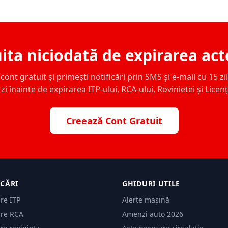
ita niciodată de expirarea act
ont gratuit și primești notificări prin SMS și e-mail cu 15 zile,
zi înainte de expirarea ITP-ului, RCA-ului, Rovinietei și Licen
Creează Cont Gratuit
ICĂRI
GHIDURI UTILE
are ITP
Alerte mașină
are RCA
Amenzi auto 2026