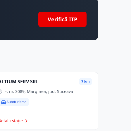
Verifică ITP
ALTIUM SERV SRL
7 km
-, nr. 3089, Marginea, jud. Suceava
Autoturisme
Detalii stație