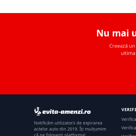
Nu mai u
Creează un c
ultima 
VERIF
Verific
Notificăm utilizatorii de expirarea
Verific
actelor auto din 2019. Îți mulțumim
că ne folosești platforma!