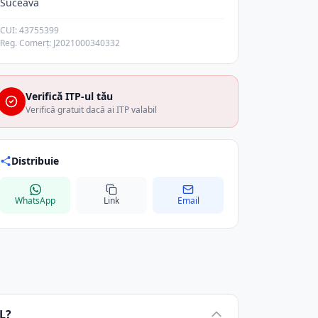
Suceava
CUI: 43755399
Reg. Comerț: J2021000340332
Verifică ITP-ul tău
Verifică gratuit dacă ai ITP valabil
Distribuie
WhatsApp
Link
Email
L?