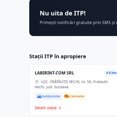
Nu uita de ITP!
Primești notificări gratuite prin SMS și 
Stații ITP în apropiere
LABIRINT-COM SRL
6.8 km
LOC. FRĂTĂUŢII VECHI, nr. 50, Fratautii
Vechi, jud. Suceava
Autoturisme
Camioane
Detalii stație