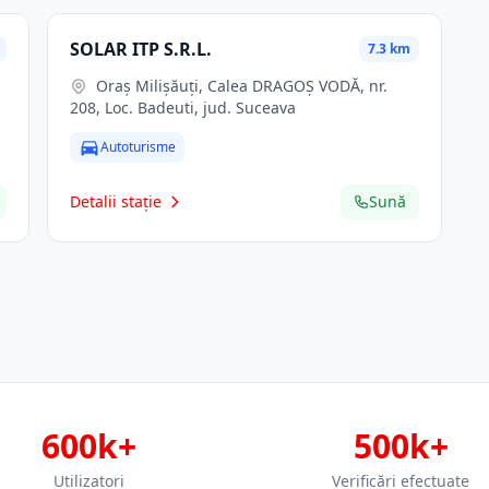
SOLAR ITP S.R.L.
7.3 km
Oraş Milişăuţi, Calea DRAGOŞ VODĂ, nr.
208, Loc. Badeuti, jud. Suceava
Autoturisme
Detalii stație
Sună
600k+
500k+
Utilizatori
Verificări efectuate