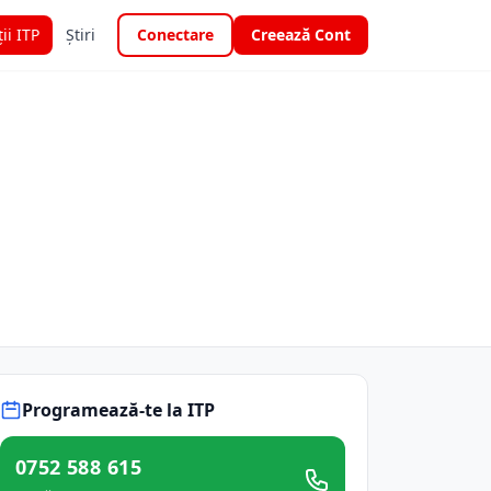
ții ITP
Știri
Conectare
Creează Cont
Programează-te la ITP
0752 588 615