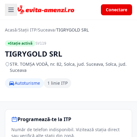
Conectare
Acasă
/
Stații ITP
/
Suceava
/
TIGRYGOLD SRL
Stație activă
SV119
TIGRYGOLD SRL
STR. TOMŞA VODĂ, nr. 82, Solca, jud. Suceava, Solca, jud.
Suceava
Autoturisme
1 linie ITP
Programează-te la ITP
Număr de telefon indisponibil. Vizitează stația direct
sau verifică alte stații din zonă.