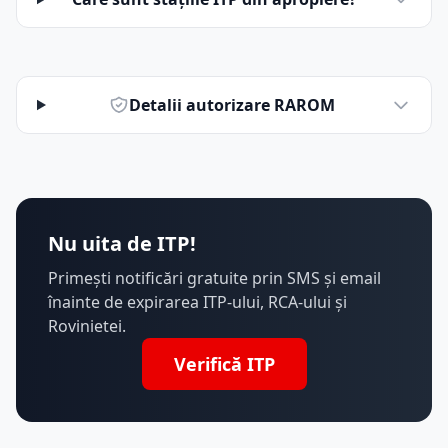
Detalii autorizare RAROM
Nu uita de ITP!
Primești notificări gratuite prin SMS și email
înainte de expirarea ITP-ului, RCA-ului și
Rovinietei.
Verifică ITP