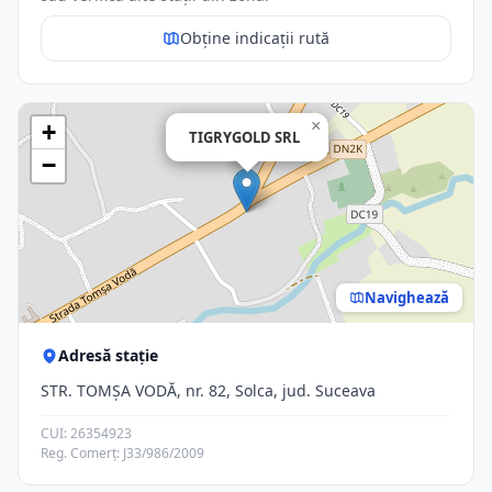
Obține indicații rută
×
+
TIGRYGOLD SRL
−
Navighează
Adresă stație
STR. TOMŞA VODĂ, nr. 82, Solca, jud. Suceava
CUI: 26354923
Reg. Comerț: J33/986/2009