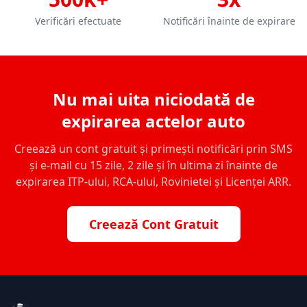
Verificări efectuate
Notificări înainte de expirare
Nu mai uita niciodată de
expirarea actelor auto
Creează un cont gratuit și primești notificări prin SMS
și e-mail cu 15 zile, 2 zile și în ultima zi înainte de
expirarea ITP-ului, RCA-ului, Rovinietei și Licenței ARR.
Creează Cont Gratuit