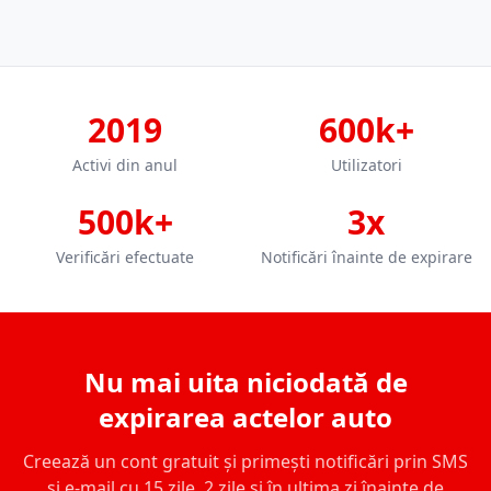
2019
600k+
Activi din anul
Utilizatori
500k+
3x
Verificări efectuate
Notificări înainte de expirare
Nu mai uita niciodată de
expirarea actelor auto
Creează un cont gratuit și primești notificări prin SMS
și e-mail cu 15 zile, 2 zile și în ultima zi înainte de