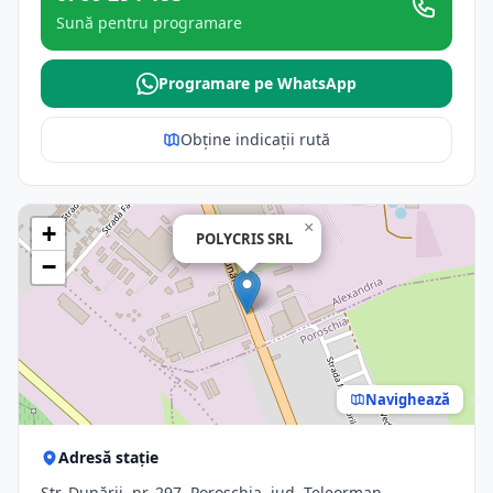
Sună pentru programare
Programare pe WhatsApp
Obține indicații rută
×
+
POLYCRIS SRL
−
Navighează
Adresă stație
Str. Dunării, nr. 297, Poroschia, jud. Teleorman