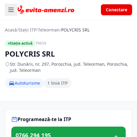
Conectare
Acasă
/
Stații ITP
/
Teleorman
/
POLYCRIS SRL
Stație activă
TR059
POLYCRIS SRL
Str. Dunării, nr. 297, Poroschia, jud. Teleorman, Poroschia,
jud. Teleorman
Autoturisme
1 linie ITP
Programează-te la ITP
0766 294 195