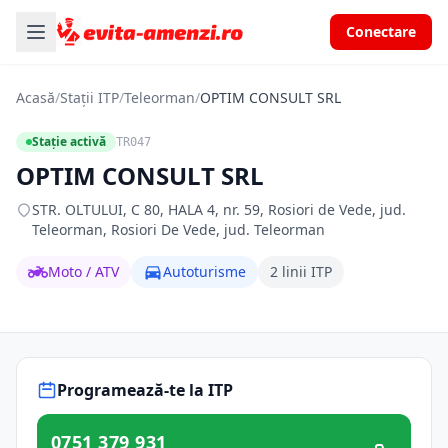
Conectare
Acasă
/
Stații ITP
/
Teleorman
/
OPTIM CONSULT SRL
Stație activă
TR047
OPTIM CONSULT SRL
STR. OLTULUI, C 80, HALA 4, nr. 59, Rosiori de Vede, jud.
Teleorman, Rosiori De Vede, jud. Teleorman
Moto / ATV
Autoturisme
2 linii ITP
Programează-te la ITP
0751 379 931