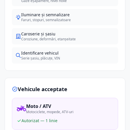
Gaze eșapament, nivel noxe
Iluminare și semnalizare
Faruri, stopuri, semnalizatoare
Caroserie și șasiu
Coroziune, deformări, etanșeitate
Identificare vehicul
Serie șasiu, plăcuțe, VIN
Vehicule acceptate
Moto / ATV
Motociclete, mopede, ATV-uri
Autorizat — 1 linie