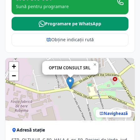
Sună pentru programare
Programare pe WhatsApp
Obține indicații rută
×
+
OPTIM CONSULT SRL
−
Navighează
Adresă stație
STR. OLTULUI, C 80, HALA 4, nr. 59, Rosiori de Vede, jud.