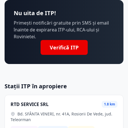
Nu uita de ITP!
Primești notificări gratuite prin SMS și email
înainte de expirarea ITP-ului, RCA-ului și
Rovinietei.
Verifică ITP
Stații ITP în apropiere
RTD SERVICE SRL
1.8 km
Bd. SFÂNTA VINERI, nr. 41A, Rosiorii De Vede, jud.
Teleorman