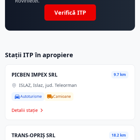
Rovinietei.
Verifică ITP
Stații ITP în apropiere
PICBEN IMPEX SRL
9.7 km
ISLAZ, Islaz, jud. Teleorman
Autoturisme
Camioane
Detalii stație
TRANS-OPRIŞ SRL
18.2 km