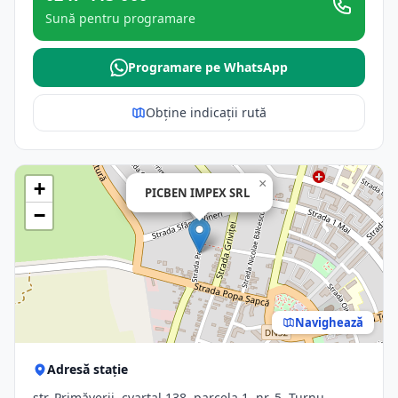
Sună pentru programare
Programare pe WhatsApp
Obține indicații rută
×
+
PICBEN IMPEX SRL
−
Navighează
Adresă stație
str. Primăverii, cvartal 138, parcela 1, nr. 5, Turnu