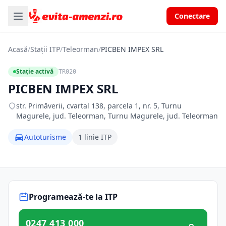
Conectare
Acasă
/
Stații ITP
/
Teleorman
/
PICBEN IMPEX SRL
Stație activă
TR020
PICBEN IMPEX SRL
str. Primăverii, cvartal 138, parcela 1, nr. 5, Turnu
Magurele, jud. Teleorman, Turnu Magurele, jud. Teleorman
Autoturisme
1 linie ITP
Programează-te la ITP
0247 413 000