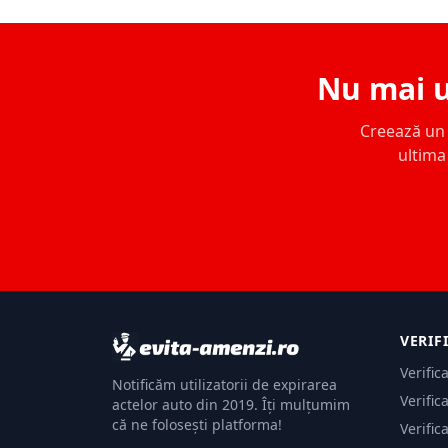
Nu mai u
Creează un c
ultima 
VERIF
Verific
Notificăm utilizatorii de expirarea
Verific
actelor auto din 2019. Îți mulțumim
că ne folosești platforma!
Verific