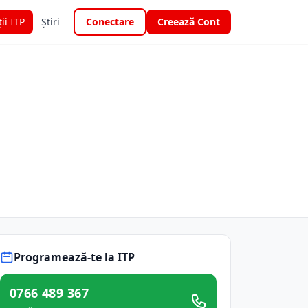
ții ITP
Știri
Conectare
Creează Cont
Programează-te la ITP
0766 489 367