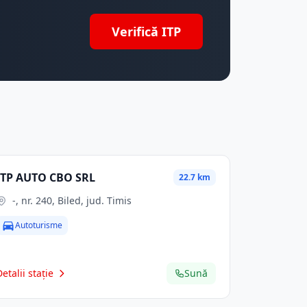
Verifică ITP
ITP AUTO CBO SRL
22.7 km
-, nr. 240, Biled, jud. Timis
Autoturisme
Detalii stație
Sună