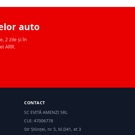
elor auto
 2 zile și în
ței ARR.
CONTACT
SC EVITĂ AMENZI SRL
CUI: 47006778
Str Științei, nr 5, bl.D41, et 3