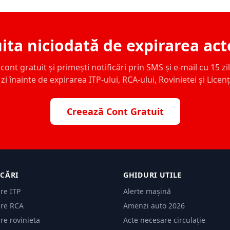
ita niciodată de expirarea act
ont gratuit și primești notificări prin SMS și e-mail cu 15 zile,
zi înainte de expirarea ITP-ului, RCA-ului, Rovinietei și Licen
Creează Cont Gratuit
ICĂRI
GHIDURI UTILE
are ITP
Alerte mașină
are RCA
Amenzi auto 2026
are rovinieta
Acte necesare circulație