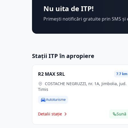
Nu uita de ITP!
Primești notificări gratuite prin SMS și 
Stații ITP în apropiere
R2 MAX SRL
7.7 km
COSTACHE NEGRUZZI, nr. 1A, Jimbolia, jud.
Timis
Autoturisme
Detalii stație
Sună