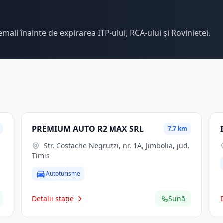
email înainte de expirarea ITP-ului, RCA-ului și Rovinietei.
PREMIUM AUTO R2 MAX SRL
7.7 km
Str. Costache Negruzzi, nr. 1A, Jimbolia, jud.
Timis
Autoturisme
Detalii stație
Sună