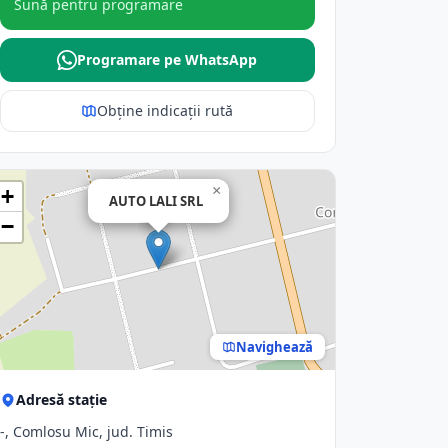
Sună pentru programare
Programare pe WhatsApp
Obține indicații rută
×
+
AUTO LALI SRL
−
Navighează
Adresă stație
-, Comlosu Mic, jud. Timis