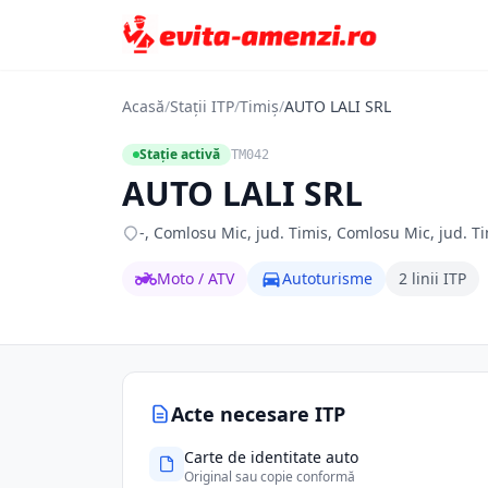
Acasă
/
Stații ITP
/
Timiș
/
AUTO LALI SRL
Stație activă
TM042
AUTO LALI SRL
-, Comlosu Mic, jud. Timis, Comlosu Mic, jud. T
Moto / ATV
Autoturisme
2 linii ITP
Acte necesare ITP
Carte de identitate auto
Original sau copie conformă