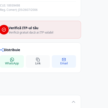
CUI: 18939498
Reg. Comerț: J35/2607/2006
Verifică ITP-ul tău
Verifică gratuit dacă ai ITP valabil
Distribuie
WhatsApp
Link
Email