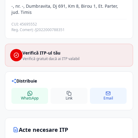
-, nr. -, Dumbravita, Dj 691, Km 8, Birou 1, Et. Parter,
jud. Timis
CUI: 45695552
Reg. Comerț: /J2022000788351
Verifică ITP-ul tău
Verifică gratuit dacă ai ITP valabil
Distribuie
WhatsApp
Link
Email
Acte necesare ITP