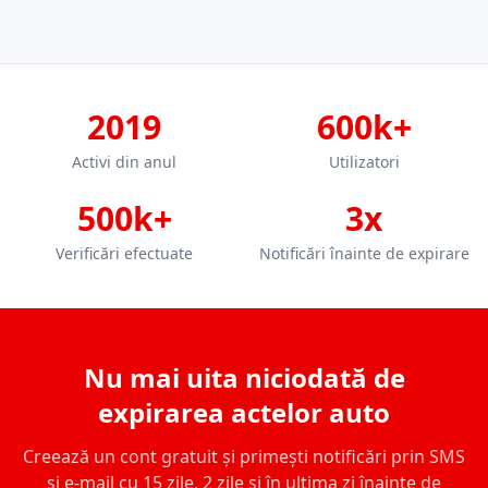
2019
600k+
Activi din anul
Utilizatori
500k+
3x
Verificări efectuate
Notificări înainte de expirare
Nu mai uita niciodată de
expirarea actelor auto
Creează un cont gratuit și primești notificări prin SMS
și e-mail cu 15 zile, 2 zile și în ultima zi înainte de