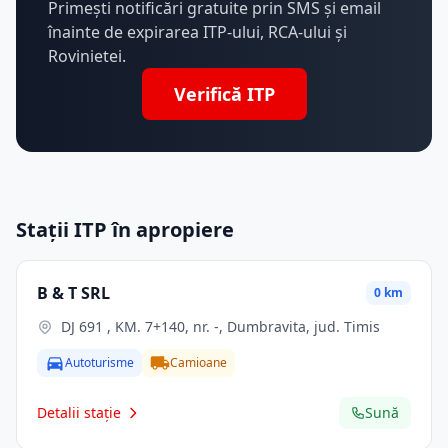
Primești notificări gratuite prin SMS și email
înainte de expirarea ITP-ului, RCA-ului și
Rovinietei.
Verifică ITP
Stații ITP în apropiere
B & T SRL
0 km
DJ 691 , KM. 7+140, nr. -, Dumbravita, jud. Timis
Autoturisme
Camioane
Detalii stație
Sună