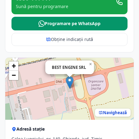
Sună pentru programare
Programare pe WhatsApp
Obține indicații rută
×
+
BEST ENGINE SRL
−
Navighează
Adresă stație
Calea Lugojului, nr. 140, Ghiroda, jud. Timis