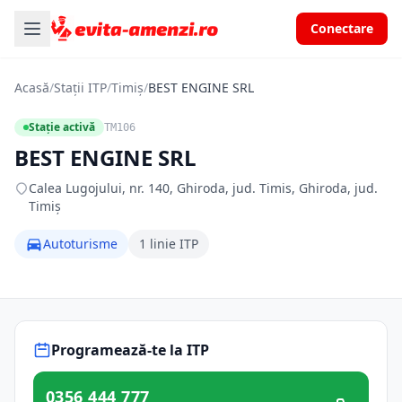
Conectare
Acasă
/
Stații ITP
/
Timiș
/
BEST ENGINE SRL
Stație activă
TM106
BEST ENGINE SRL
Calea Lugojului, nr. 140, Ghiroda, jud. Timis, Ghiroda, jud.
Timiș
Autoturisme
1 linie ITP
Programează-te la ITP
0356 444 777