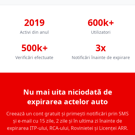
2019
600k+
Activi din anul
Utilizatori
500k+
3x
Verificări efectuate
Notificări înainte de expirare
Nu mai uita niciodată de
expirarea actelor auto
Creează un cont gratuit și primești notificări prin SMS
și e-mail cu 15 zile, 2 zile și în ultima zi înainte de
expirarea ITP-ului, RCA-ului, Rovinietei și Licenței ARR.