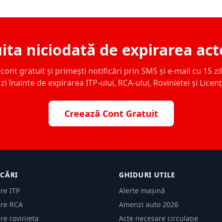
ita niciodată de expirarea act
ont gratuit și primești notificări prin SMS și e-mail cu 15 zile,
zi înainte de expirarea ITP-ului, RCA-ului, Rovinietei și Licen
Creează Cont Gratuit
ICĂRI
GHIDURI UTILE
are ITP
Alerte mașină
are RCA
Amenzi auto 2026
are rovinieta
Acte necesare circulație