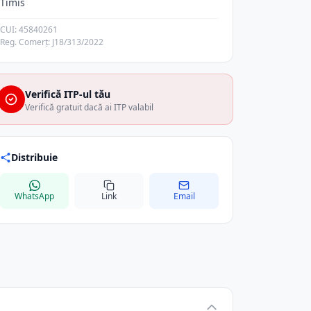
Timis
CUI: 45840261
Reg. Comerț: J18/313/2022
Verifică ITP-ul tău
Verifică gratuit dacă ai ITP valabil
Distribuie
WhatsApp
Link
Email