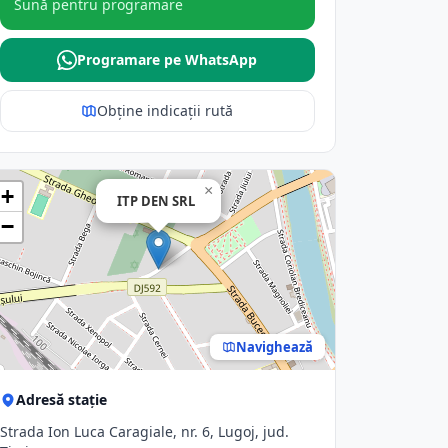
Sună pentru programare
Programare pe WhatsApp
Obține indicații rută
×
+
ITP DEN SRL
−
Navighează
Adresă stație
Strada Ion Luca Caragiale, nr. 6, Lugoj, jud.