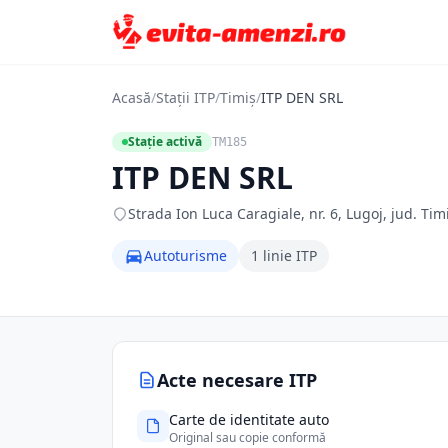
Acasă
/
Stații ITP
/
Timiș
/
ITP DEN SRL
Stație activă
TM185
ITP DEN SRL
Strada Ion Luca Caragiale, nr. 6, Lugoj, jud. Timi
Autoturisme
1 linie ITP
Acte necesare ITP
Carte de identitate auto
Original sau copie conformă