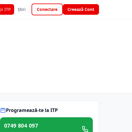
ții ITP
Știri
Conectare
Creează Cont
Programează-te la ITP
0749 804 097