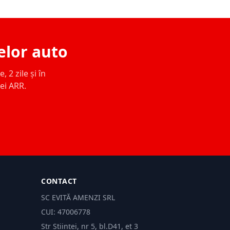
elor auto
 2 zile și în
ței ARR.
CONTACT
SC EVITĂ AMENZI SRL
CUI: 47006778
Str Științei, nr 5, bl.D41, et 3