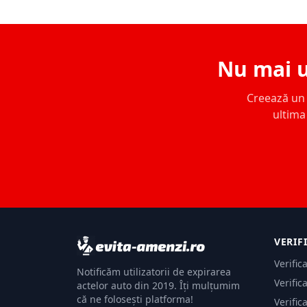
Nu mai u
Creează un c
ultima 
VERIF
Verific
Notificăm utilizatorii de expirarea
Verific
actelor auto din 2019. Îți mulțumim
că ne folosești platforma!
Verific