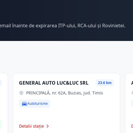
email înainte de expirarea ITP-ului, RCA-ului și Rovinietei.
GENERAL AUTO LUC&LUC SRL
23.6 km
PRINCIPALĂ, nr. 62A, Buzias, jud. Timis
Autoturisme
Detalii stație