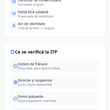
Certificat de înmatriculare
Document original
Poliță RCA valabilă
În perioada de valabilitate
Act de identitate
CI/BI proprietar — original
Ce se verifică la ITP
Sistem de frânare
Eficacitate, stare tehnică frâne
Direcție și suspensie
Jocuri, uzură, etanșeitate
Emisii poluante
Gaze eșapament, nivel noxe