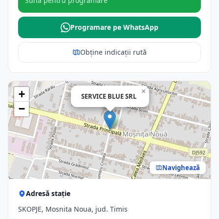
Sună pentru programare
Programare pe WhatsApp
Obține indicații rută
×
+
SERVICE BLUE SRL
−
Navighează
Adresă stație
SKOPJE, Mosnita Noua, jud. Timis