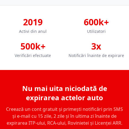
2019
600k+
Activi din anul
Utilizatori
500k+
3x
Verificări efectuate
Notificări înainte de expirare
Nu mai uita niciodată de
expirarea actelor auto
Creează un cont gratuit și primești notificări prin SMS
și e-mail cu 15 zile, 2 zile și în ultima zi înainte de
expirarea ITP-ului, RCA-ului, Rovinietei și Licenței ARR.