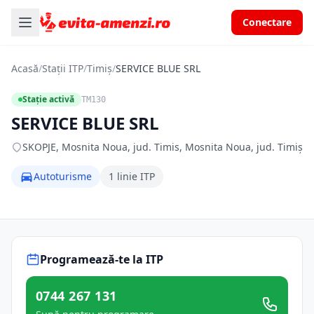
Conectare
Acasă
/
Stații ITP
/
Timiș
/
SERVICE BLUE SRL
Stație activă
TM130
SERVICE BLUE SRL
SKOPJE, Mosnita Noua, jud. Timis, Mosnita Noua, jud. Timiș
Autoturisme
1 linie ITP
Programează-te la ITP
0744 267 131