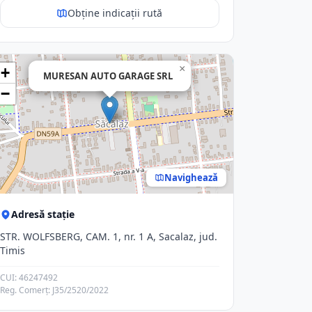
Obține indicații rută
×
+
MURESAN AUTO GARAGE SRL
−
Navighează
Adresă stație
STR. WOLFSBERG, CAM. 1, nr. 1 A, Sacalaz, jud.
Timis
CUI: 46247492
Reg. Comerț: J35/2520/2022