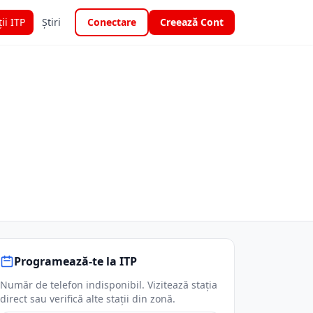
ții ITP
Știri
Conectare
Creează Cont
Programează-te la ITP
Număr de telefon indisponibil. Vizitează stația
direct sau verifică alte stații din zonă.