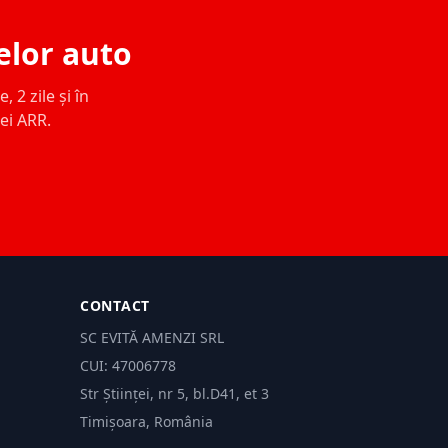
elor auto
 2 zile și în
ței ARR.
CONTACT
SC EVITĂ AMENZI SRL
CUI: 47006778
Str Științei, nr 5, bl.D41, et 3
Timișoara, România