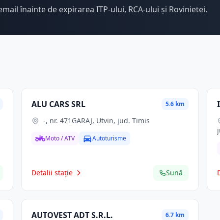
email înainte de expirarea ITP-ului, RCA-ului și Rovinietei.
ALU CARS SRL
5.6 km
-, nr. 471GARAJ, Utvin, jud. Timis
Moto / ATV
Autoturisme
Detalii stație
Sună
AUTOVEST ADT S.R.L.
6.7 km