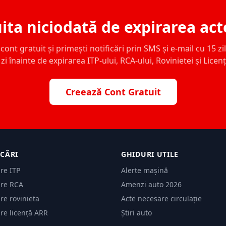
ita niciodată de expirarea act
ont gratuit și primești notificări prin SMS și e-mail cu 15 zile,
zi înainte de expirarea ITP-ului, RCA-ului, Rovinietei și Licen
Creează Cont Gratuit
ICĂRI
GHIDURI UTILE
are ITP
Alerte mașină
are RCA
Amenzi auto 2026
are rovinieta
Acte necesare circulație
are licență ARR
Știri auto