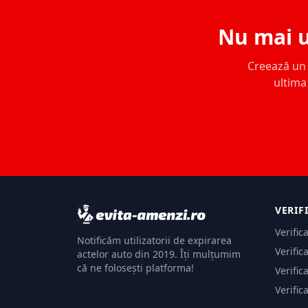
Nu mai u
Creează un c
ultima 
VERIF
Verific
Notificăm utilizatorii de expirarea
Verific
actelor auto din 2019. Îți mulțumim
că ne folosești platforma!
Verific
Verific