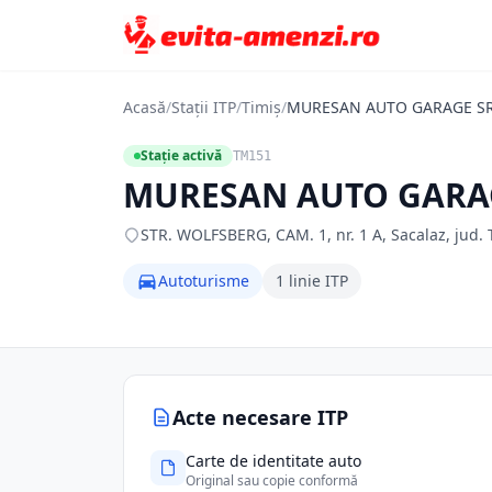
Acasă
/
Stații ITP
/
Timiș
/
MURESAN AUTO GARAGE S
Stație activă
TM151
MURESAN AUTO GARA
STR. WOLFSBERG, CAM. 1, nr. 1 A, Sacalaz, jud. T
Autoturisme
1 linie ITP
Acte necesare ITP
Carte de identitate auto
Original sau copie conformă