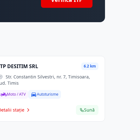
ITP DESITIM SRL
6.2 km
Str. Constantin Silvestri, nr. 7, Timisoara,
jud. Timis
Moto / ATV
Autoturisme
Detalii stație
Sună