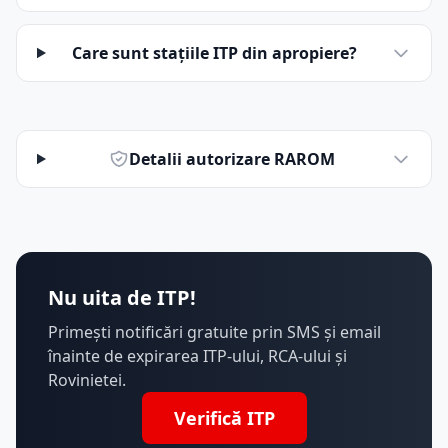
Care sunt stațiile ITP din apropiere?
Detalii autorizare RAROM
Nu uita de ITP!
Primești notificări gratuite prin SMS și email
înainte de expirarea ITP-ului, RCA-ului și
Rovinietei.
Verifică ITP