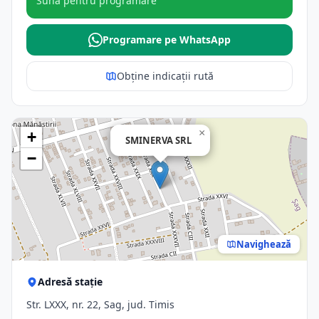
Sună pentru programare
Programare pe WhatsApp
Obține indicații rută
×
+
SMINERVA SRL
−
Navighează
Adresă stație
Str. LXXX, nr. 22, Sag, jud. Timis