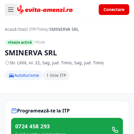
Conectare
Acasă
/
Stații ITP
/
Timiș
/
SMINERVA SRL
Stație activă
TM186
SMINERVA SRL
Str. LXXX, nr. 22, Sag, jud. Timis, Sag, jud. Timiș
Autoturisme
1 linie ITP
Programează-te la ITP
0724 458 293