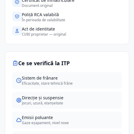
Certificat de înmatriculare
Document original
Poliță RCA valabilă
În perioada de valabilitate
Act de identitate
CI/BI proprietar — original
Ce se verifică la ITP
Sistem de frânare
Eficacitate, stare tehnică frâne
Direcție și suspensie
Jocuri, uzură, etanșeitate
Emisii poluante
Gaze eșapament, nivel noxe