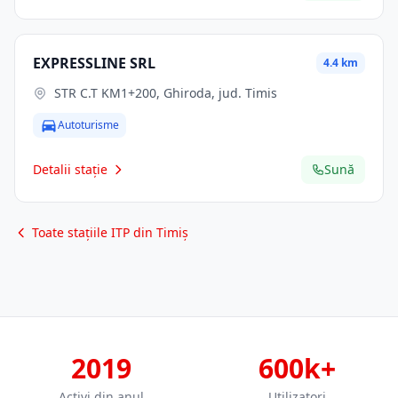
EXPRESSLINE SRL
4.4 km
STR C.T KM1+200, Ghiroda, jud. Timis
Autoturisme
Detalii stație
Sună
Toate stațiile ITP din Timiș
2019
600k+
Activi din anul
Utilizatori