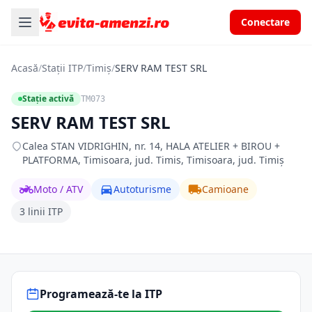
Conectare
Acasă
/
Stații ITP
/
Timiș
/
SERV RAM TEST SRL
Stație activă
TM073
SERV RAM TEST SRL
Calea STAN VIDRIGHIN, nr. 14, HALA ATELIER + BIROU +
PLATFORMA, Timisoara, jud. Timis, Timisoara, jud. Timiș
Moto / ATV
Autoturisme
Camioane
3 linii ITP
Programează-te la ITP