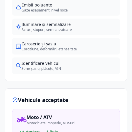
Emisii poluante
Gaze eșapament, nivel noxe
Iluminare și semnalizare
Faruri, stopuri, semnalizatoare
Caroserie și șasiu
Coroziune, deformări, etanșeitate
Identificare vehicul
Serie șasiu, plăcuțe, VIN
Vehicule acceptate
Moto / ATV
Motociclete, mopede, ATV-uri
Autorizat — 1 linie