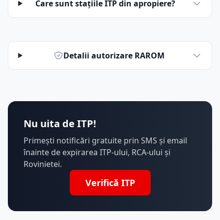
Care sunt stațiile ITP din apropiere?
Detalii autorizare RAROM
Nu uita de ITP!
Primești notificări gratuite prin SMS și email
înainte de expirarea ITP-ului, RCA-ului și
Rovinietei.
Verifică ITP