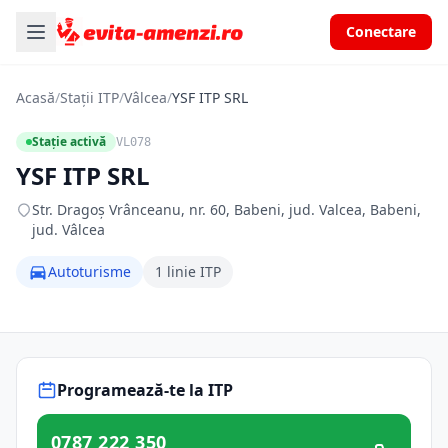
Conectare
Acasă
/
Stații ITP
/
Vâlcea
/
YSF ITP SRL
Stație activă
VL078
YSF ITP SRL
Str. Dragoş Vrânceanu, nr. 60, Babeni, jud. Valcea, Babeni,
jud. Vâlcea
Autoturisme
1 linie ITP
Programează-te la ITP
0787 222 350