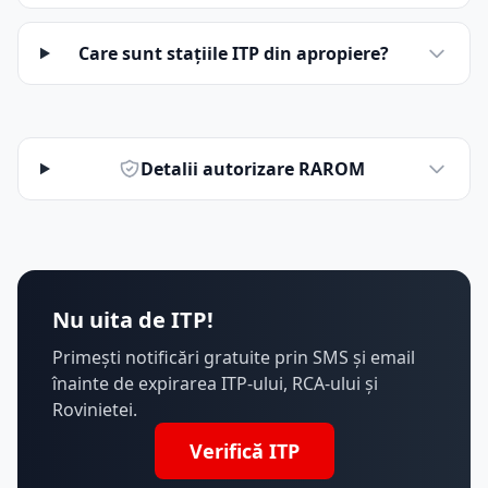
Care sunt stațiile ITP din apropiere?
Detalii autorizare RAROM
Nu uita de ITP!
Primești notificări gratuite prin SMS și email
înainte de expirarea ITP-ului, RCA-ului și
Rovinietei.
Verifică ITP