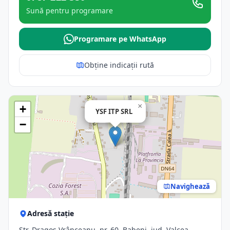
Sună pentru programare
Programare pe WhatsApp
Obține indicații rută
×
+
YSF ITP SRL
−
Navighează
Adresă stație
Str. Dragoş Vrânceanu, nr. 60, Babeni, jud. Valcea