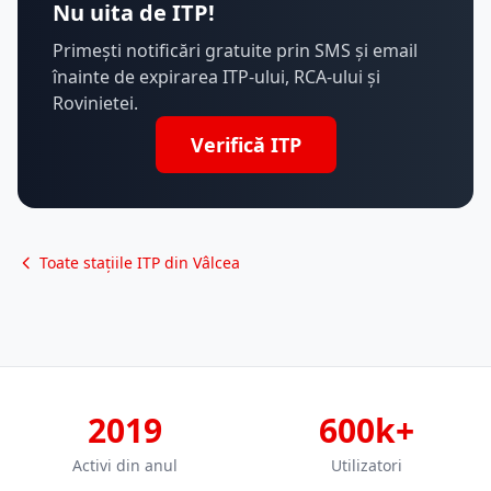
Nu uita de ITP!
Primești notificări gratuite prin SMS și email
înainte de expirarea ITP-ului, RCA-ului și
Rovinietei.
Verifică ITP
Toate stațiile ITP din Vâlcea
2019
600k+
Activi din anul
Utilizatori