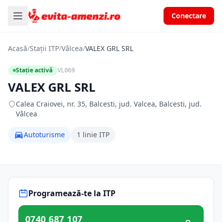
Conectare
Acasă
/
Stații ITP
/
Vâlcea
/
VALEX GRL SRL
Stație activă
VL069
VALEX GRL SRL
Calea Craiovei, nr. 35, Balcesti, jud. Valcea, Balcesti, jud.
Vâlcea
Autoturisme
1 linie ITP
Programează-te la ITP
0740 687 107