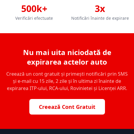
500k+
3x
Verificări efectuate
Notificări înainte de expirare
Nu mai uita niciodată de
expirarea actelor auto
Creează un cont gratuit și primești notificări prin SMS
și e-mail cu 15 zile, 2 zile și în ultima zi înainte de
expirarea ITP-ului, RCA-ului, Rovinietei și Licenței ARR.
Creează Cont Gratuit