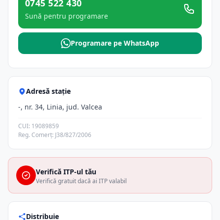
0745 522 430
Sună pentru programare
Programare pe WhatsApp
Adresă stație
-, nr. 34, Linia, jud. Valcea
CUI: 19089859
Reg. Comerț: J38/827/2006
Verifică ITP-ul tău
Verifică gratuit dacă ai ITP valabil
Distribuie