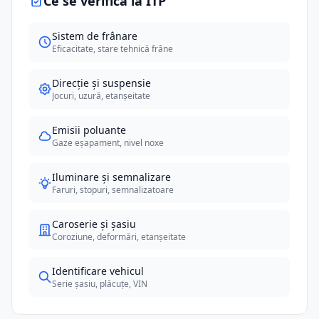
Ce se verifică la ITP
Sistem de frânare
Eficacitate, stare tehnică frâne
Direcție și suspensie
Jocuri, uzură, etanșeitate
Emisii poluante
Gaze eșapament, nivel noxe
Iluminare și semnalizare
Faruri, stopuri, semnalizatoare
Caroserie și șasiu
Coroziune, deformări, etanșeitate
Identificare vehicul
Serie șasiu, plăcuțe, VIN