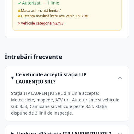
Autorizat — 1 linie
Masa autorizată limitată
Distanța maximă între axe vehicul:
9.2 M
Vehicule categoria N2/N3
Întrebări frecvente
Ce vehicule acceptă stația ITP
LAURENŢIU SRL?
Stația ITP LAURENŢIU SRL din Linia acceptă:
Motociclete, mopede, ATV-uri, Autoturisme și vehicule
sub 3.5t, Camioane și vehicule peste 3.5t. Stația
dispune de 3 linii de inspecție.
Unde se află stația ITP LAURENŢIU SRL?