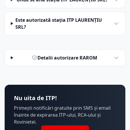
Este autorizată stația ITP LAURENŢIU
SRL?
Detalii autorizare RAROM
Nu uita de ITP!
Primești notificări gratuite prin SMS și email
înainte de expirarea ITP-ului, RCA-ului și
Rovinietei.