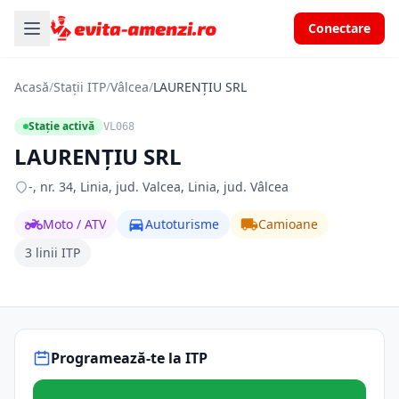
Conectare
Acasă
/
Stații ITP
/
Vâlcea
/
LAURENŢIU SRL
Stație activă
VL068
LAURENŢIU SRL
-, nr. 34, Linia, jud. Valcea, Linia, jud. Vâlcea
Moto / ATV
Autoturisme
Camioane
3 linii ITP
Programează-te la ITP