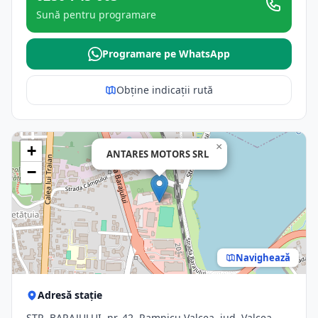
Sună pentru programare
Programare pe WhatsApp
Obține indicații rută
×
+
ANTARES MOTORS SRL
−
Navighează
Adresă stație
STR. BARAJULUI, nr. 42, Ramnicu Valcea, jud. Valcea