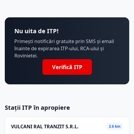
Nu uita de ITP!
Primești notificări gratuite prin SMS și email
înainte de expirarea ITP-ului, RCA-ului și
Rovinietei.
Verifică ITP
Stații ITP în apropiere
VULCANI RAL TRANZIT S.R.L.
2.6 km