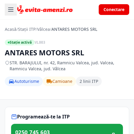
Conectare
Acasă
/
Stații ITP
/
Vâlcea
/
ANTARES MOTORS SRL
Stație activă
VL003
ANTARES MOTORS SRL
STR. BARAJULUI, nr. 42, Ramnicu Valcea, jud. Valcea,
Ramnicu Valcea, jud. Vâlcea
Autoturisme
Camioane
2 linii ITP
Programează-te la ITP
0250 745 603