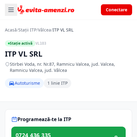
Conectare
Acasă
/
Stații ITP
/
Vâlcea
/
ITP VL SRL
Stație activă
VL103
ITP VL SRL
Stirbei Voda, nr. Nr.87, Ramnicu Valcea, jud. Valcea,
Ramnicu Valcea, jud. Vâlcea
Autoturisme
1 linie ITP
Programează-te la ITP
0724 436 335