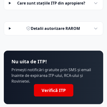
Care sunt stațiile ITP din apropiere?
Detalii autorizare RAROM
Nu uita de ITP!
Primești notificări gratuite prin SMS și email
înainte de expirarea ITP-ului, RCA-ului și
Rovinietei.
Verifică ITP