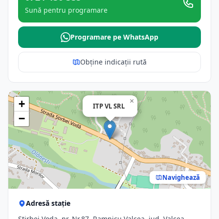
Sună pentru programare
Programare pe WhatsApp
Obține indicații rută
×
+
ITP VL SRL
−
Navighează
Adresă stație
Stirbei Voda, nr. Nr.87, Ramnicu Valcea, jud. Valcea