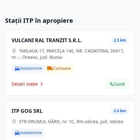
Stații ITP în apropiere
VULCANI RAL TRANZIT S.R.L.
2.3 km
TARLAUA 17, PARCELA 140, NR. CADASTRAL 26417,
nr. -, Oreavu, jud. Buzau
Autoturisme
Camioane
Detalii stație
Sună
ITP GOG SRL
2.4 km
STR.DRUMUL GĂRII, nr. 1C, Rm.valcea, jud. Valcea
Autoturisme