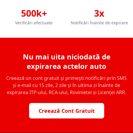
500k+
3x
Verificări efectuate
Notificări înainte de expirare
Nu mai uita niciodată de
expirarea actelor auto
Creează un cont gratuit și primești notificări prin SMS
și e-mail cu 15 zile, 2 zile și în ultima zi înainte de
expirarea ITP-ului, RCA-ului, Rovinietei și Licenței ARR.
Creează Cont Gratuit