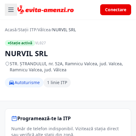
Conectare
Acasă
/
Stații ITP
/
Vâlcea
/
NURVIL SRL
Stație activă
VL027
NURVIL SRL
STR. ŞTRANDULUI, nr. 52A, Ramnicu Valcea, jud. Valcea,
Ramnicu Valcea, jud. Vâlcea
Autoturisme
1 linie ITP
Programează-te la ITP
Număr de telefon indisponibil. Vizitează stația direct
sau verifică alte stații din zonă.