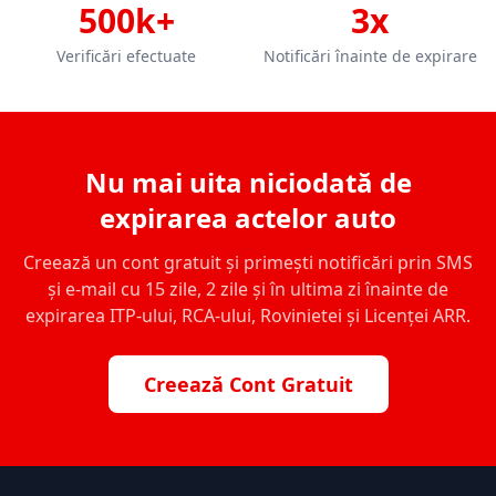
500k+
3x
Verificări efectuate
Notificări înainte de expirare
Nu mai uita niciodată de
expirarea actelor auto
Creează un cont gratuit și primești notificări prin SMS
și e-mail cu 15 zile, 2 zile și în ultima zi înainte de
expirarea ITP-ului, RCA-ului, Rovinietei și Licenței ARR.
Creează Cont Gratuit