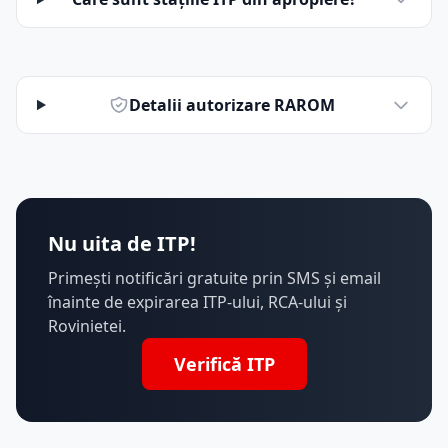
Detalii autorizare RAROM
Nu uita de ITP!
Primești notificări gratuite prin SMS și email
înainte de expirarea ITP-ului, RCA-ului și
Rovinietei.
Verifică ITP