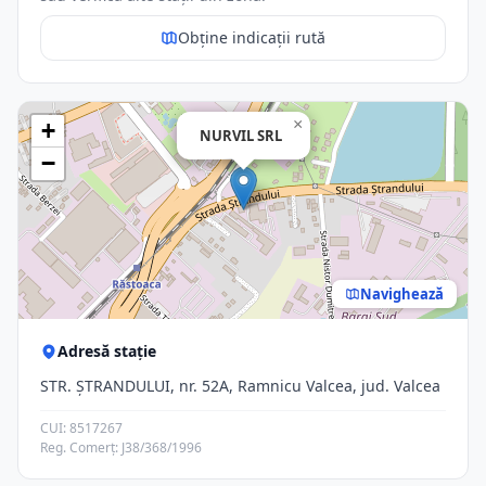
Obține indicații rută
×
+
NURVIL SRL
−
Navighează
Adresă stație
STR. ŞTRANDULUI, nr. 52A, Ramnicu Valcea, jud. Valcea
CUI: 8517267
Reg. Comerț: J38/368/1996