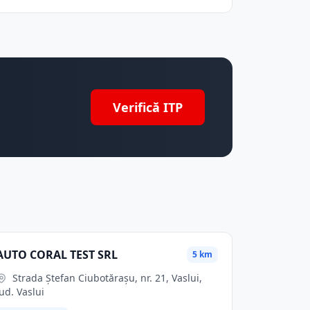
Verifică ITP
AUTO CORAL TEST SRL
5 km
Strada Ștefan Ciubotărașu, nr. 21, Vaslui,
jud. Vaslui