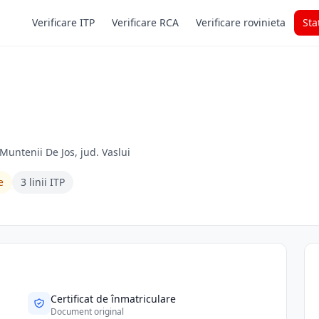
Verificare ITP
Verificare RCA
Verificare rovinieta
Sta
 Muntenii De Jos, jud. Vaslui
e
3 linii ITP
Certificat de înmatriculare
Document original