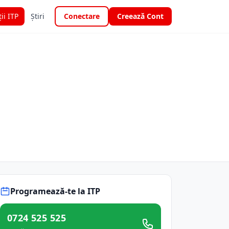
ții ITP
Știri
Conectare
Creează Cont
Programează-te la ITP
0724 525 525