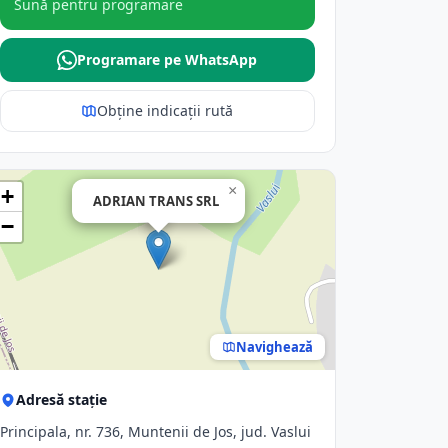
Sună pentru programare
Programare pe WhatsApp
Obține indicații rută
×
+
ADRIAN TRANS SRL
−
Navighează
Adresă stație
Principala, nr. 736, Muntenii de Jos, jud. Vaslui