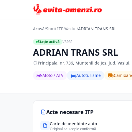
Acasă
/
Stații ITP
/
Vaslui
/
ADRIAN TRANS SRL
Stație activă
VS031
ADRIAN TRANS SRL
Principala, nr. 736, Muntenii de Jos, jud. Vaslui,
Moto / ATV
Autoturisme
Camioan
Acte necesare ITP
Carte de identitate auto
Original sau copie conformă