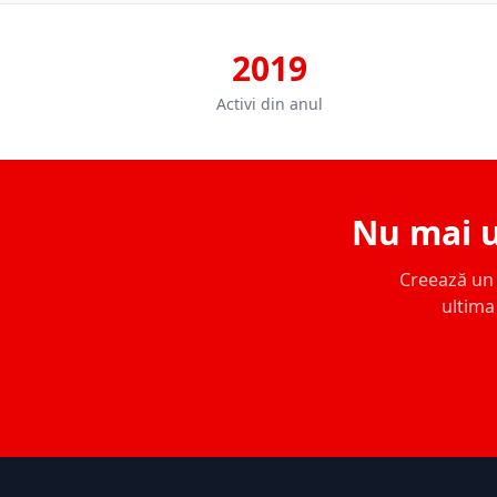
2019
Activi din anul
Nu mai u
Creează un c
ultima 