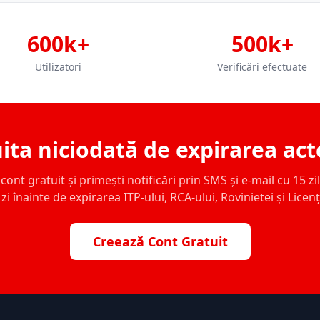
600k+
500k+
Utilizatori
Verificări efectuate
ita niciodată de expirarea act
ont gratuit și primești notificări prin SMS și e-mail cu 15 zile,
zi înainte de expirarea ITP-ului, RCA-ului, Rovinietei și Licen
Creează Cont Gratuit