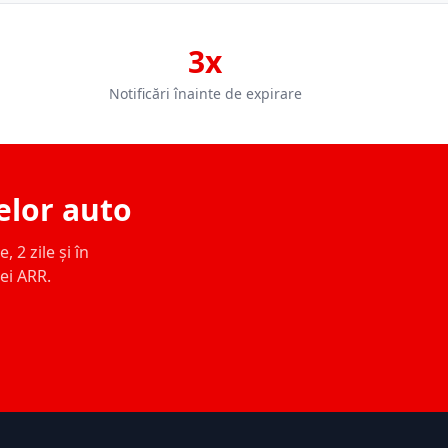
3x
Notificări înainte de expirare
elor auto
 2 zile și în
ței ARR.