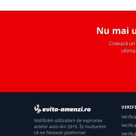
Nu mai u
Creează un c
ultima 
VERIF
Verific
Notificăm utilizatorii de expirarea
Verific
actelor auto din 2019. Îți mulțumim
că ne folosești platforma!
Verific