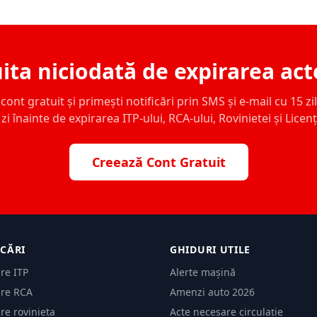
ita niciodată de expirarea act
ont gratuit și primești notificări prin SMS și e-mail cu 15 zile,
zi înainte de expirarea ITP-ului, RCA-ului, Rovinietei și Licen
Creează Cont Gratuit
ICĂRI
GHIDURI UTILE
are ITP
Alerte mașină
are RCA
Amenzi auto 2026
are rovinieta
Acte necesare circulație