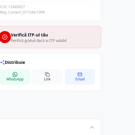
CUI: 12460827
Reg. Comerț: J37/246/1999
Verifică ITP-ul tău
Verifică gratuit dacă ai ITP valabil
Distribuie
WhatsApp
Link
Email