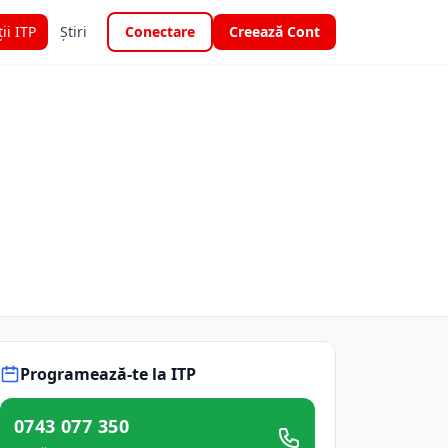
ții ITP
Știri
Conectare
Creează Cont
Programează-te la ITP
0743 077 350