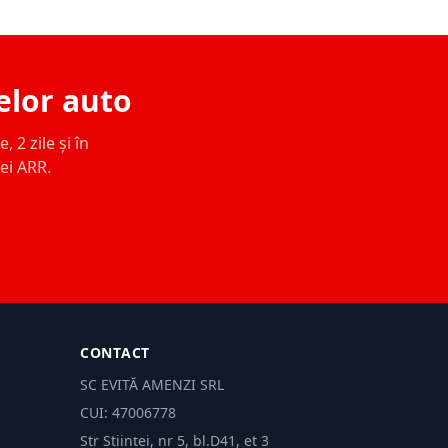
elor auto
 2 zile și în
ței ARR.
CONTACT
SC EVITĂ AMENZI SRL
CUI: 47006778
Str Științei, nr 5, bl.D41, et 3