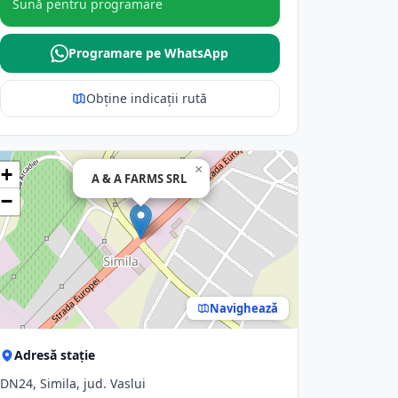
Sună pentru programare
Programare pe WhatsApp
Obține indicații rută
×
+
A & A FARMS SRL
−
Navighează
Adresă stație
DN24, Simila, jud. Vaslui