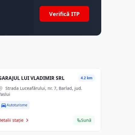
Verifică ITP
GARAJUL LUI VLADIMIR SRL
4.2 km
Strada Luceafărului, nr. 7, Barlad, jud.
Vaslui
Autoturisme
Detalii stație
Sună