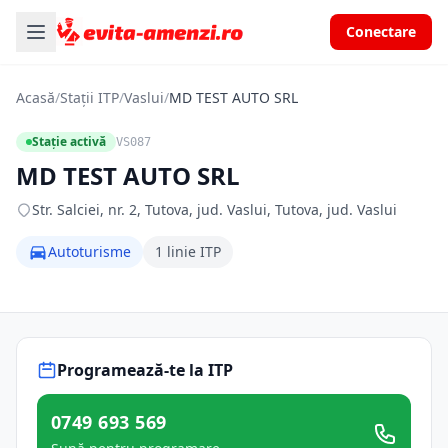
Conectare
Acasă
/
Stații ITP
/
Vaslui
/
MD TEST AUTO SRL
Stație activă
VS087
MD TEST AUTO SRL
Str. Salciei, nr. 2, Tutova, jud. Vaslui, Tutova, jud. Vaslui
Autoturisme
1 linie ITP
Programează-te la ITP
0749 693 569