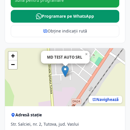
Sună pentru programare
Programare pe WhatsApp
Obține indicații rută
×
+
MD TEST AUTO SRL
−
Navighează
Adresă stație
Str. Salciei, nr. 2, Tutova, jud. Vaslui