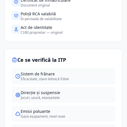
Certificat de înmatriculare
Document original
Poliță RCA valabilă
În perioada de valabilitate
Act de identitate
CI/BI proprietar — original
Ce se verifică la ITP
Sistem de frânare
Eficacitate, stare tehnică frâne
Direcție și suspensie
Jocuri, uzură, etanșeitate
Emisii poluante
Gaze eșapament, nivel noxe