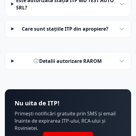
Este autorizată stația ITP MD TEST AUTO
SRL?
Care sunt stațiile ITP din apropiere?
Detalii autorizare RAROM
Nu uita de ITP!
Primești notificări gratuite prin SMS și email
înainte de expirarea ITP-ului, RCA-ului și
Rovinietei.