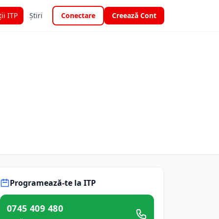
ții ITP
Știri
Conectare
Creează Cont
Programează-te la ITP
0745 409 480