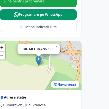
Sună pentru programare
Programare pe WhatsApp
Obține indicații rută
×
+
BIG MET TRANS SRL
−
Navighează
Adresă stație
-, Dumbraveni, jud. Vrancea