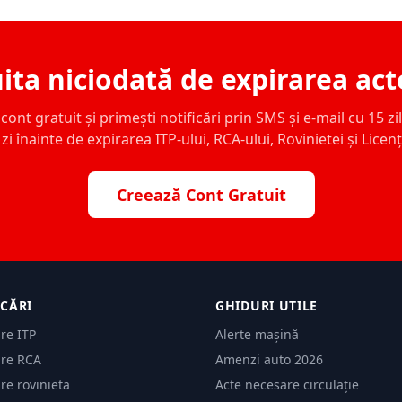
ita niciodată de expirarea act
ont gratuit și primești notificări prin SMS și e-mail cu 15 zile,
zi înainte de expirarea ITP-ului, RCA-ului, Rovinietei și Licen
Creează Cont Gratuit
ICĂRI
GHIDURI UTILE
are ITP
Alerte mașină
are RCA
Amenzi auto 2026
are rovinieta
Acte necesare circulație