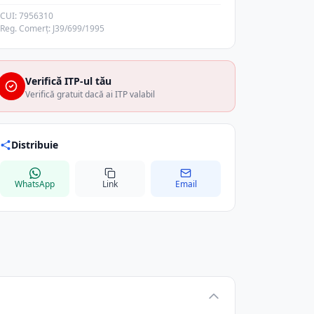
CUI: 7956310
Reg. Comerț: J39/699/1995
Verifică ITP-ul tău
Verifică gratuit dacă ai ITP valabil
Distribuie
WhatsApp
Link
Email