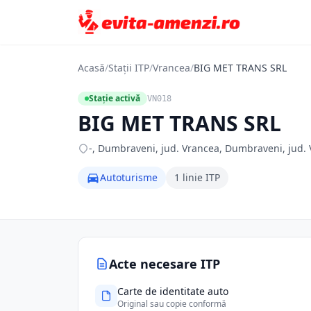
Acasă
/
Stații ITP
/
Vrancea
/
BIG MET TRANS SRL
Stație activă
VN018
BIG MET TRANS SRL
-, Dumbraveni, jud. Vrancea, Dumbraveni, jud.
Autoturisme
1 linie ITP
Acte necesare ITP
Carte de identitate auto
Original sau copie conformă