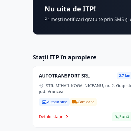
Nu uita de ITP!
Primești notificări gratuite prin SMS și 
Stații ITP în apropiere
AUTOTRANSPORT SRL
2.7 km
STR. MIHAIL KOGALNICEANU, nr. 2, Gugesti,
jud. Vrancea
Autoturisme
Camioane
Detalii stație
Sună