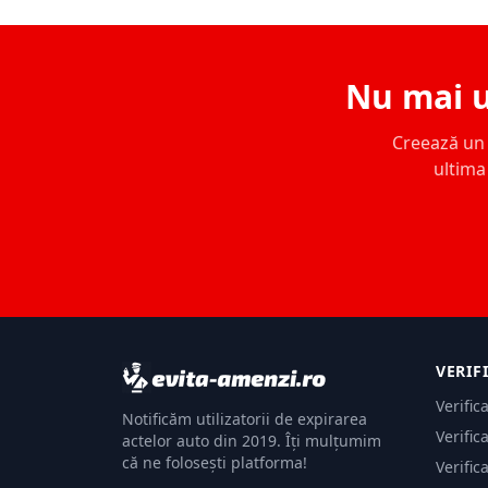
Nu mai u
Creează un c
ultima 
VERIF
Verific
Notificăm utilizatorii de expirarea
Verific
actelor auto din 2019. Îți mulțumim
că ne folosești platforma!
Verific