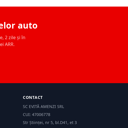
elor auto
 2 zile și în
ței ARR.
CONTACT
SC EVITĂ AMENZI SRL
CUI: 47006778
Str Științei, nr 5, bl.D41, et 3