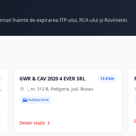
email înainte de expirarea ITP-ului, RCA-ului și Rovinietei.
GWR & CAV 2020 4 EVER SRL
12.4 km
-, nr. 312 B, Podgoria, jud. Buzau
Autoturisme
Detalii stație