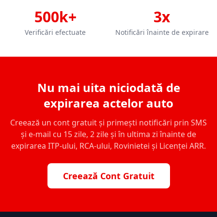
500k+
3x
Verificări efectuate
Notificări înainte de expirare
Nu mai uita niciodată de
expirarea actelor auto
Creează un cont gratuit și primești notificări prin SMS
și e-mail cu 15 zile, 2 zile și în ultima zi înainte de
expirarea ITP-ului, RCA-ului, Rovinietei și Licenței ARR.
Creează Cont Gratuit