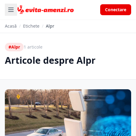
Conectare
Acasă
/
Etichete
/
Alpr
#Alpr
1 articole
Articole despre Alpr