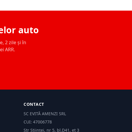
elor auto
 2 zile și în
ței ARR.
CONTACT
SC EVITĂ AMENZI SRL
CUI: 47006778
Str Științei, nr 5, bl.D41, et 3