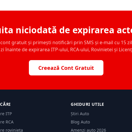
ita niciodată de expirarea act
ont gratuit și primești notificări prin SMS și e-mail cu 15 zile,
zi înainte de expirarea ITP-ului, RCA-ului, Rovinietei și Licen
Creează Cont Gratuit
ICĂRI
GHIDURI UTILE
are ITP
Știri Auto
are RCA
Blog Auto
are rovinieta
Amenzi auto 2026