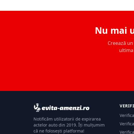
Nu mai u
Creează un c
ultima 
VERIF
Verific
Notificăm utilizatorii de expirarea
Verific
actelor auto din 2019. Îți mulțumim
că ne folosești platforma!
Verific