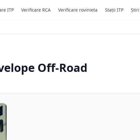
are ITP
Verificare RCA
Verificare rovinieta
Stații ITP
Știr
velope Off-Road