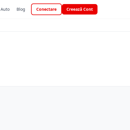
i Auto
Blog
Conectare
Creează Cont