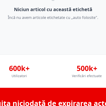
Niciun articol cu această etichetă
Încă nu avem articole etichetate cu „auto folosite".
600k+
500k+
Utilizatori
Verificări efectuate
ita niciodată de expirarea act