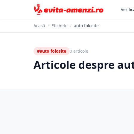
Verific
Acasă
/
Etichete
/
auto folosite
#auto folosite
0 articole
Articole despre aut