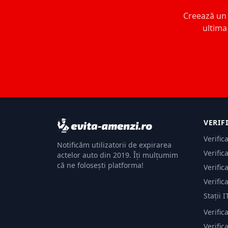
Creează un c
ultima 
VERIF
Verific
Notificăm utilizatorii de expirarea
Verific
actelor auto din 2019. Îți mulțumim
că ne folosești platforma!
Verific
Verific
Stații I
Verific
Verifi