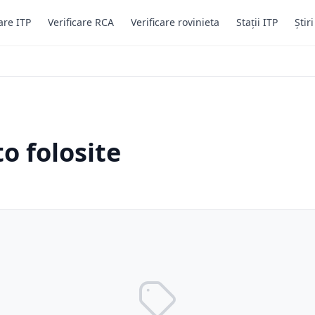
are ITP
Verificare RCA
Verificare rovinieta
Stații ITP
Știr
o folosite