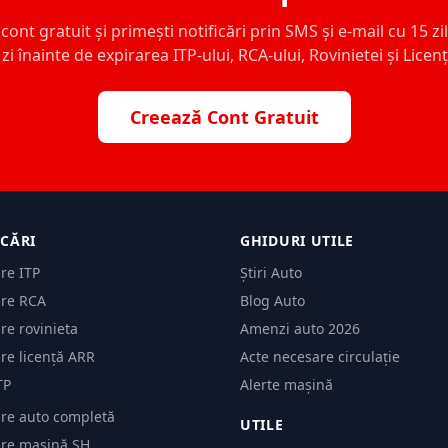
ont gratuit și primești notificări prin SMS și e-mail cu 15 zile,
zi înainte de expirarea ITP-ului, RCA-ului, Rovinietei și Licen
Creează Cont Gratuit
ICĂRI
GHIDURI UTILE
are ITP
Știri Auto
are RCA
Blog Auto
are rovinieta
Amenzi auto 2026
are licență ARR
Acte necesare circulație
TP
Alerte mașină
are auto completă
UTILE
care mașină SH