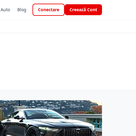
i Auto
Blog
Conectare
Creează Cont