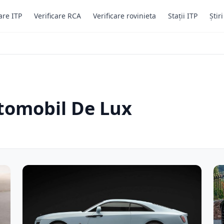
are ITP
Verificare RCA
Verificare rovinieta
Stații ITP
Știr
utomobil De Lux