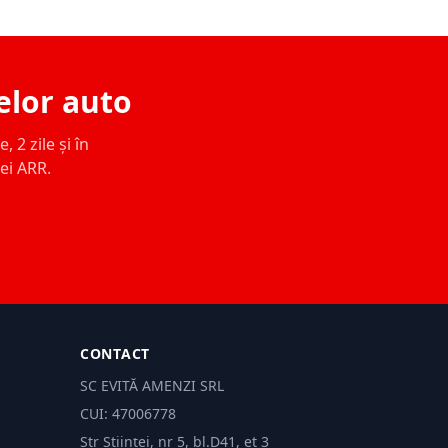
elor auto
 2 zile și în
ței ARR.
CONTACT
SC EVITĂ AMENZI SRL
CUI: 47006778
Str Științei, nr 5, bl.D41, et 3