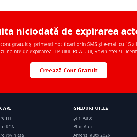
ita niciodată de expirarea act
ont gratuit și primești notificări prin SMS și e-mail cu 15 zile,
zi înainte de expirarea ITP-ului, RCA-ului, Rovinietei și Licen
Creează Cont Gratuit
ICĂRI
GHIDURI UTILE
are ITP
Știri Auto
are RCA
Blog Auto
are rovinieta
Amenzi auto 2026