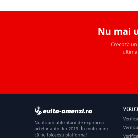
Nu mai u
Creează un c
ultima 
VERIF
Verific
Notificăm utilizatorii de expirarea
Verific
actelor auto din 2019. Îți mulțumim
că ne folosești platforma!
Verific