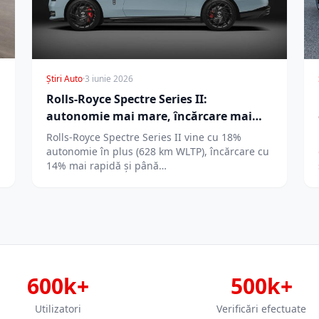
Știri Auto
·
3 iunie 2026
Rolls-Royce Spectre Series II:
autonomie mai mare, încărcare mai
rapidă
Rolls-Royce Spectre Series II vine cu 18%
autonomie în plus (628 km WLTP), încărcare cu
14% mai rapidă și până…
600k+
500k+
Utilizatori
Verificări efectuate