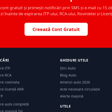
ont gratuit și primești notificări prin SMS și e-mail cu 15 zile,
zi înainte de expirarea ITP-ului, RCA-ului, Rovinietei și Licen
Creează Cont Gratuit
ICĂRI
GHIDURI UTILE
are ITP
Știri Auto
are RCA
Blog Auto
are rovinieta
Amenzi auto 2026
are licență ARR
Acte necesare circulație
TP
Alerte mașină
are auto completă
UTILE
care mașină SH