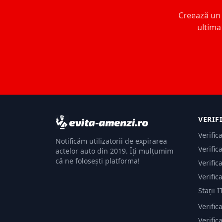
Creează un c
ultima 
VERIF
Verific
Notificăm utilizatorii de expirarea
Verific
actelor auto din 2019. Îți mulțumim
că ne folosești platforma!
Verific
Verific
Stații I
Verific
Verifi