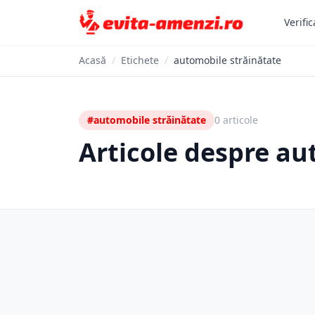
Verific
Acasă
/
Etichete
/
automobile străinătate
#automobile străinătate
0 articole
Articole despre au