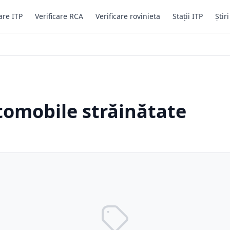
are ITP
Verificare RCA
Verificare rovinieta
Stații ITP
Știr
tomobile străinătate