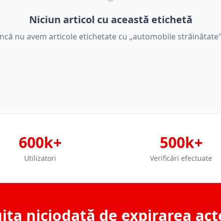
Niciun articol cu această etichetă
Încă nu avem articole etichetate cu „automobile străinătate"
600k+
500k+
Utilizatori
Verificări efectuate
ita niciodată de expirarea act