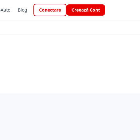
i Auto
Blog
Conectare
Creează Cont