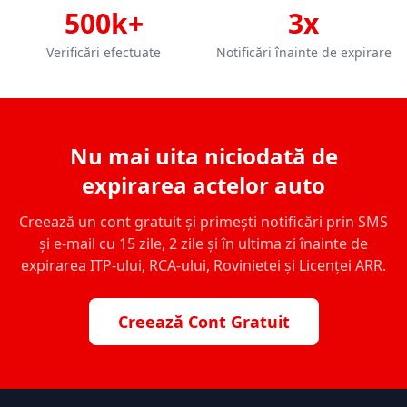
500k+
3x
Verificări efectuate
Notificări înainte de expirare
Nu mai uita niciodată de
expirarea actelor auto
Creează un cont gratuit și primești notificări prin SMS
și e-mail cu 15 zile, 2 zile și în ultima zi înainte de
expirarea ITP-ului, RCA-ului, Rovinietei și Licenței ARR.
Creează Cont Gratuit