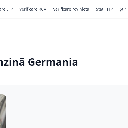
are ITP
Verificare RCA
Verificare rovinieta
Stații ITP
Știr
enzină Germania