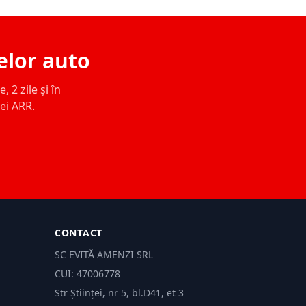
elor auto
 2 zile și în
ței ARR.
CONTACT
SC EVITĂ AMENZI SRL
CUI: 47006778
Str Științei, nr 5, bl.D41, et 3