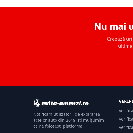
Nu mai u
Creează un c
ultima 
VERIF
Verific
Notificăm utilizatorii de expirarea
Verific
actelor auto din 2019. Îți mulțumim
că ne folosești platforma!
Verific