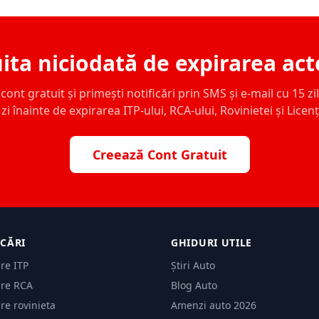
ita niciodată de expirarea act
ont gratuit și primești notificări prin SMS și e-mail cu 15 zile,
zi înainte de expirarea ITP-ului, RCA-ului, Rovinietei și Licen
Creează Cont Gratuit
ICĂRI
GHIDURI UTILE
are ITP
Știri Auto
are RCA
Blog Auto
are rovinieta
Amenzi auto 2026