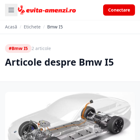
Conectare
Acasă
/
Etichete
/
Bmw I5
#Bmw I5
2 articole
Articole despre Bmw I5