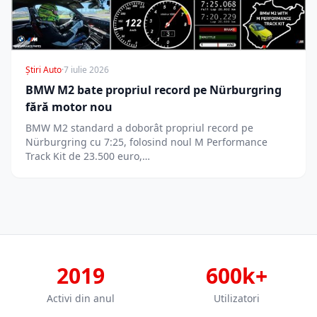
Știri Auto
·
7 iulie 2026
BMW M2 bate propriul record pe Nürburgring
fără motor nou
BMW M2 standard a doborât propriul record pe
Nürburgring cu 7:25, folosind noul M Performance
Track Kit de 23.500 euro,…
2019
600k+
Activi din anul
Utilizatori