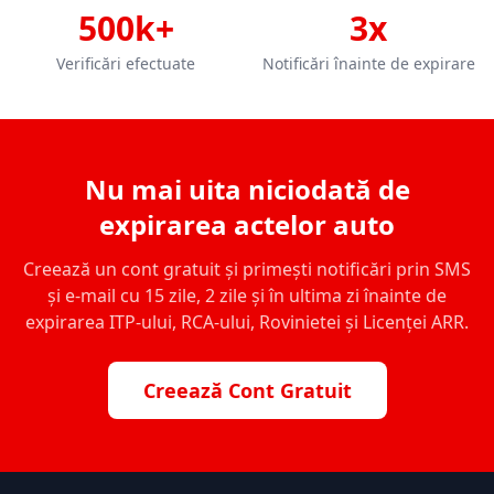
500k+
3x
Verificări efectuate
Notificări înainte de expirare
Nu mai uita niciodată de
expirarea actelor auto
Creează un cont gratuit și primești notificări prin SMS
și e-mail cu 15 zile, 2 zile și în ultima zi înainte de
expirarea ITP-ului, RCA-ului, Rovinietei și Licenței ARR.
Creează Cont Gratuit