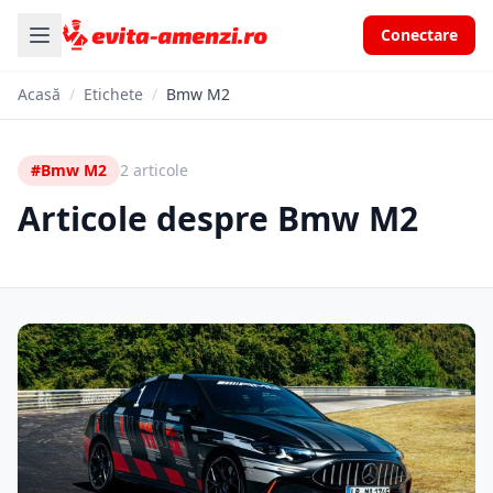
Conectare
Acasă
/
Etichete
/
Bmw M2
#Bmw M2
2 articole
Articole despre Bmw M2