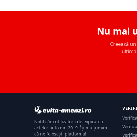
Nu mai u
Creează un c
ultima 
VERIF
Verific
Notificăm utilizatorii de expirarea
Verific
actelor auto din 2019. Îți mulțumim
că ne folosești platforma!
Verific