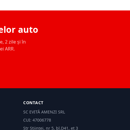
elor auto
 2 zile și în
ței ARR.
CONTACT
SC EVITĂ AMENZI SRL
CUI: 47006778
Str Științei, nr 5, bl.D41, et 3