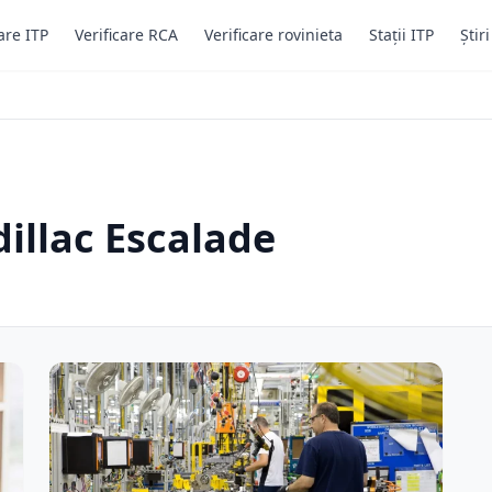
are ITP
Verificare RCA
Verificare rovinieta
Stații ITP
Știr
dillac Escalade