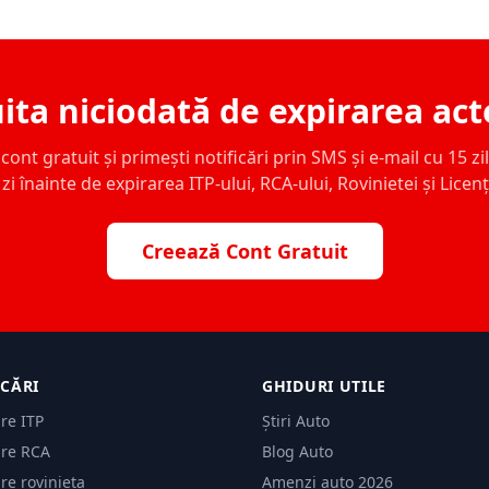
ita niciodată de expirarea act
ont gratuit și primești notificări prin SMS și e-mail cu 15 zile,
zi înainte de expirarea ITP-ului, RCA-ului, Rovinietei și Licen
Creează Cont Gratuit
ICĂRI
GHIDURI UTILE
are ITP
Știri Auto
are RCA
Blog Auto
are rovinieta
Amenzi auto 2026