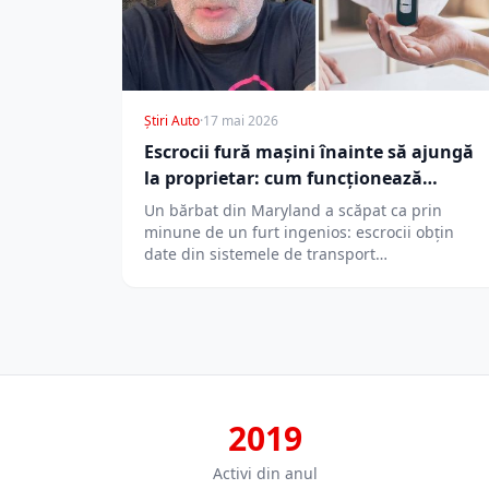
Știri Auto
·
17 mai 2026
Escrocii fură mașini înainte să ajungă
la proprietar: cum funcționează
schema
Un bărbat din Maryland a scăpat ca prin
minune de un furt ingenios: escrocii obțin
date din sistemele de transport…
2019
Activi din anul