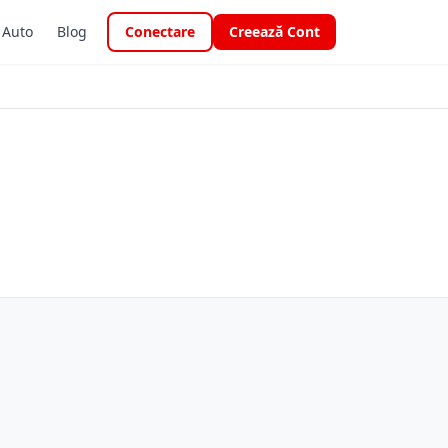
i Auto
Blog
Conectare
Creează Cont