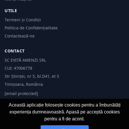
UTILE
Termeni și Condiții
Politica de Confidențialitate
Contactează-ne
CONTACT
SC EVITĂ AMENZI SRL
CUI: 47006778
Str Științei, nr 5, bl.D41, et 3
Timișoara, România
[email protected]
Această aplicație folosește cookies pentru a îmbunătăți
experiența dumneavoastră. Apasă pe acceptă cookies
pentru a fi de acord.
© 2026 Evită Amenzi. Toate drepturile rezervate. Dezvoltat de
Fast-IT.ro