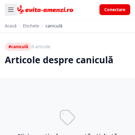
Conectare
Acasă
/
Etichete
/
caniculă
#caniculă
0 articole
Articole despre caniculă