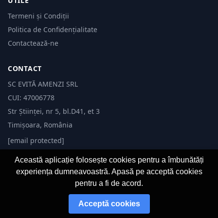
UTILE
Termeni și Condiții
Politica de Confidențialitate
Contactează-ne
CONTACT
SC EVITĂ AMENZI SRL
CUI: 47006778
Str Științei, nr 5, bl.D41, et 3
Timișoara, România
[email protected]
Această aplicație folosește cookies pentru a îmbunătăți
experiența dumneavoastră. Apasă pe acceptă cookies
pentru a fi de acord.
© 2026 Evită Amenzi. Toate drepturile rezervate. Dezvoltat de
Fast-IT.ro
Acceptă cookies