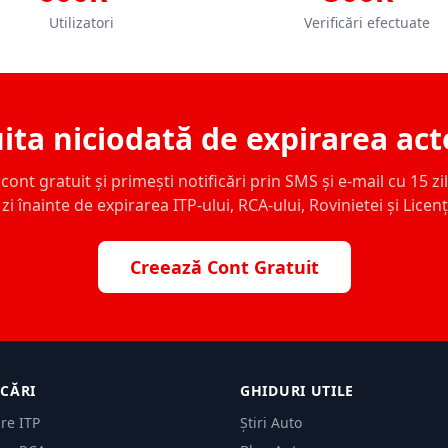
Utilizatori
Verificări efectuate
ita niciodată de expirarea act
ont gratuit și primești notificări prin SMS și e-mail cu 15 zile,
zi înainte de expirarea ITP-ului, RCA-ului, Rovinietei și Licen
Creează Cont Gratuit
ICĂRI
GHIDURI UTILE
are ITP
Știri Auto