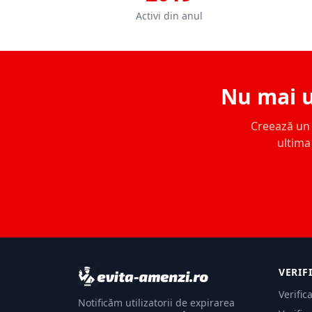
Activi din anul
Nu mai u
Creează un c
ultima 
VERIF
Verific
Notificăm utilizatorii de expirarea