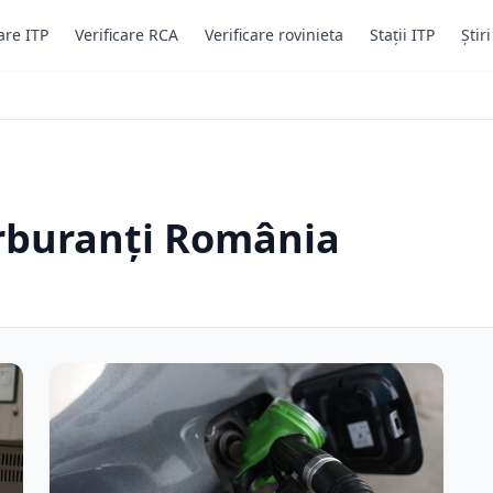
are ITP
Verificare RCA
Verificare rovinieta
Stații ITP
Știr
arburanți România