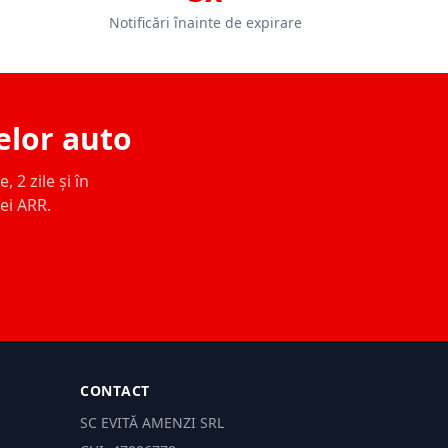
Notificări înainte de expirare
elor auto
 2 zile și în
ței ARR.
CONTACT
SC EVITĂ AMENZI SRL