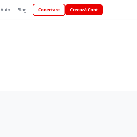
i Auto
Blog
Conectare
Creează Cont