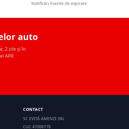
Notificări înainte de expirare
elor auto
 2 zile și în
ței ARR.
CONTACT
SC EVITĂ AMENZI SRL
CUI: 47006778