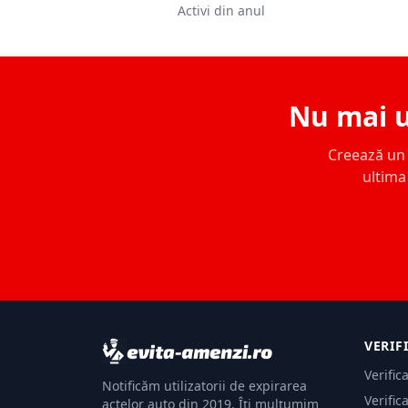
Activi din anul
Nu mai u
Creează un c
ultima 
VERIF
Verific
Notificăm utilizatorii de expirarea
Verific
actelor auto din 2019. Îți mulțumim