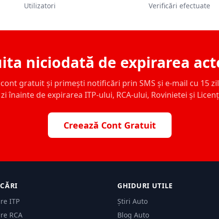
Utilizatori
Verificări efectuate
ita niciodată de expirarea act
ont gratuit și primești notificări prin SMS și e-mail cu 15 zile,
zi înainte de expirarea ITP-ului, RCA-ului, Rovinietei și Licen
Creează Cont Gratuit
ICĂRI
GHIDURI UTILE
are ITP
Știri Auto
are RCA
Blog Auto