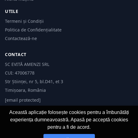
UTILE
Termeni și Condiții
Politica de Confidențialitate
Contactează-ne
CONTACT
SC EVITĂ AMENZI SRL
CUI: 47006778
Str Științei, nr 5, bl.D41, et 3
Timișoara, România
[email protected]
Această aplicație folosește cookies pentru a îmbunătăți
experiența dumneavoastră. Apasă pe acceptă cookies
pentru a fi de acord.
© 2026 Evită Amenzi. Toate drepturile rezervate. Dezvoltat de
Fast-IT.ro