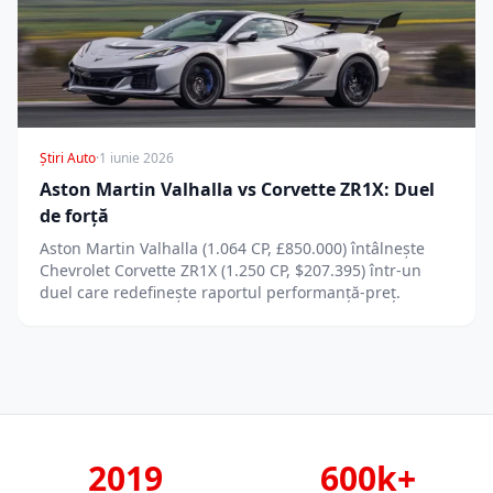
Știri Auto
·
1 iunie 2026
Aston Martin Valhalla vs Corvette ZR1X: Duel
de forță
Aston Martin Valhalla (1.064 CP, £850.000) întâlnește
Chevrolet Corvette ZR1X (1.250 CP, $207.395) într-un
duel care redefinește raportul performanță-preț.
2019
600k+