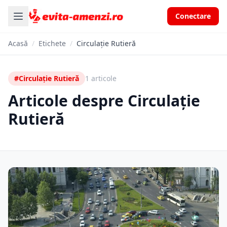
Conectare
Acasă
/
Etichete
/
Circulație Rutieră
#Circulație Rutieră
1 articole
Articole despre Circulație
Rutieră