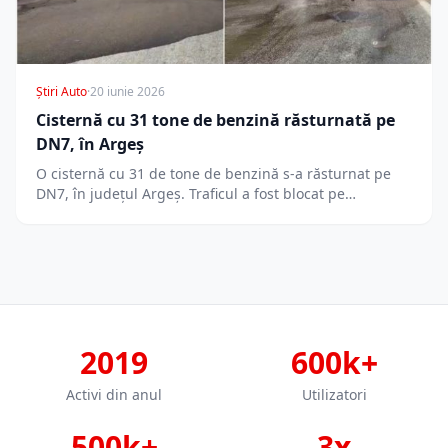
Știri Auto
·
20 iunie 2026
Cisternă cu 31 tone de benzină răsturnată pe
DN7, în Argeș
O cisternă cu 31 de tone de benzină s-a răsturnat pe
DN7, în județul Argeș. Traficul a fost blocat pe…
2019
600k+
Activi din anul
Utilizatori
500k+
3x