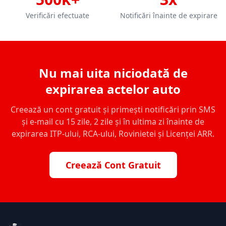
Verificări efectuate
Notificări înainte de expirare
Nu mai uita niciodată de
expirarea actelor auto
Creează un cont gratuit și primești notificări prin SMS
și e-mail cu 15 zile, 2 zile și în ultima zi înainte de
expirarea ITP-ului, RCA-ului, Rovinietei și Licenței ARR.
Creează Cont Gratuit