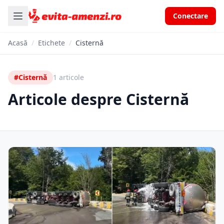
Conectare
Acasă
/
Etichete
/
Cisternă
#Cisternă
1 articole
Articole despre Cisternă