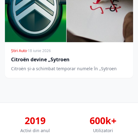
Știri Auto
·
18 iunie 2026
Citroën devine „Sytroen
Citroën și-a schimbat temporar numele în „Sytroen
2019
600k+
Activi din anul
Utilizatori