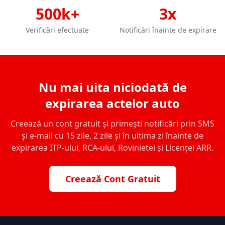
500k+
3x
Verificări efectuate
Notificări înainte de expirare
Nu mai uita niciodată de
expirarea actelor auto
Creează un cont gratuit și primești notificări prin SMS
și e-mail cu 15 zile, 2 zile și în ultima zi înainte de
expirarea ITP-ului, RCA-ului, Rovinietei și Licenței ARR.
Creează Cont Gratuit