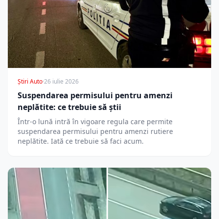
Știri Auto
·
26 iulie 2026
Suspendarea permisului pentru amenzi
neplătite: ce trebuie să știi
Într-o lună intră în vigoare regula care permite
suspendarea permisului pentru amenzi rutiere
neplătite. Iată ce trebuie să faci acum.