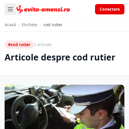
Conectare
Acasă
/
Etichete
/
cod rutier
#cod rutier
2 articole
Articole despre cod rutier