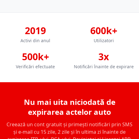
2019
600k+
Activi din anul
Utilizatori
500k+
3x
Verificări efectuate
Notificări înainte de expirare
Nu mai uita niciodată de
expirarea actelor auto
Creează un cont gratuit și primești notificări prin SMS
și e-mail cu 15 zile, 2 zile și în ultima zi înainte de