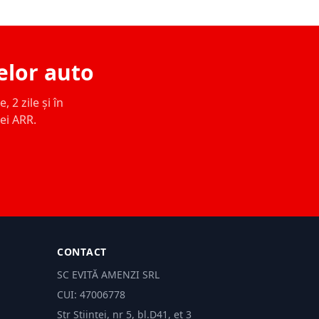
elor auto
 2 zile și în
ței ARR.
CONTACT
SC EVITĂ AMENZI SRL
CUI: 47006778
Str Științei, nr 5, bl.D41, et 3