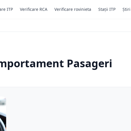
are ITP
Verificare RCA
Verificare rovinieta
Stații ITP
Știr
omportament Pasageri