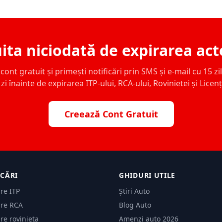
ita niciodată de expirarea act
ont gratuit și primești notificări prin SMS și e-mail cu 15 zile,
zi înainte de expirarea ITP-ului, RCA-ului, Rovinietei și Licen
Creează Cont Gratuit
ICĂRI
GHIDURI UTILE
are ITP
Știri Auto
are RCA
Blog Auto
are rovinieta
Amenzi auto 2026