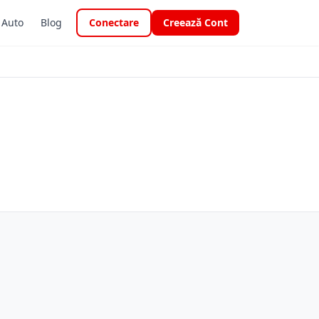
i Auto
Blog
Conectare
Creează Cont