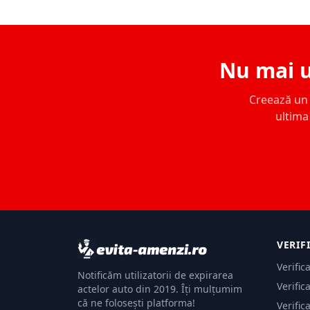
Nu mai u
Creează un c
ultima 
VERIF
Verific
Notificăm utilizatorii de expirarea
Verific
actelor auto din 2019. Îți mulțumim
că ne folosești platforma!
Verific