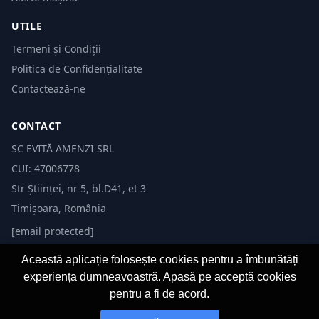
UTILE
Termeni și Condiții
Politica de Confidențialitate
Contactează-ne
CONTACT
SC EVITĂ AMENZI SRL
CUI: 47006778
Str Științei, nr 5, bl.D41, et 3
Timișoara, România
[email protected]
Această aplicație folosește cookies pentru a îmbunătăți
experiența dumneavoastră. Apasă pe acceptă cookies
pentru a fi de acord.
© 2026 Evită Amenzi. Toate drepturile rezervate. Dezvoltat de
Fast-IT.ro