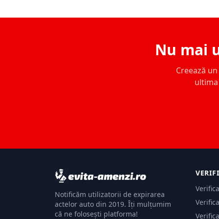
Nu mai u
Creează un c
ultima 
VERIF
Verific
Notificăm utilizatorii de expirarea
Verific
actelor auto din 2019. Îți mulțumim
că ne folosești platforma!
Verific