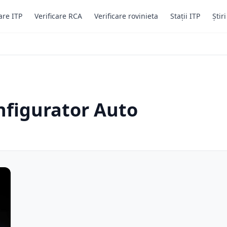
are ITP
Verificare RCA
Verificare rovinieta
Stații ITP
Știr
nfigurator Auto