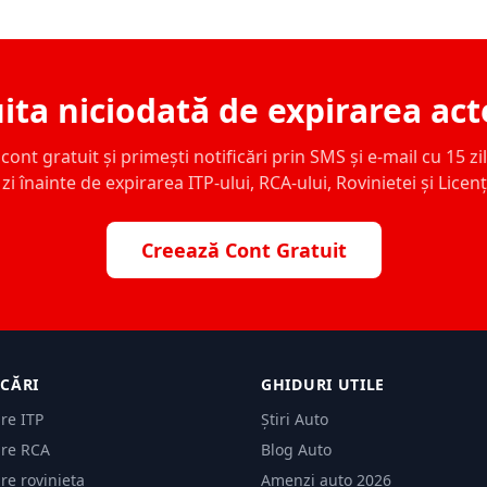
ita niciodată de expirarea act
ont gratuit și primești notificări prin SMS și e-mail cu 15 zile,
zi înainte de expirarea ITP-ului, RCA-ului, Rovinietei și Licen
Creează Cont Gratuit
ICĂRI
GHIDURI UTILE
are ITP
Știri Auto
are RCA
Blog Auto
are rovinieta
Amenzi auto 2026