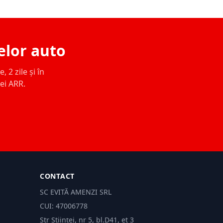
elor auto
 2 zile și în
ței ARR.
CONTACT
SC EVITĂ AMENZI SRL
CUI: 47006778
Str Științei, nr 5, bl.D41, et 3