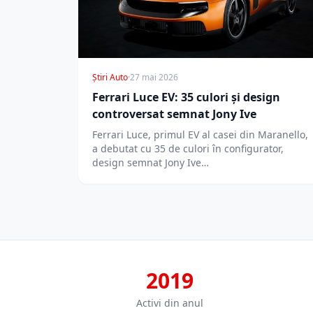
Știri Auto
·
27 mai 2026
Ferrari Luce EV: 35 culori și design
controversat semnat Jony Ive
Ferrari Luce, primul EV al casei din Maranello,
a debutat cu 35 de culori în configurator,
design semnat Jony Ive…
2019
Activi din anul