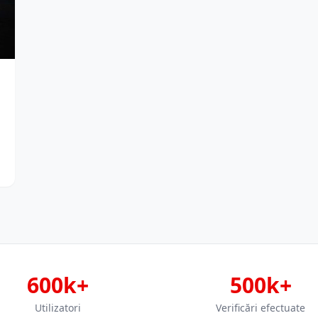
600k+
500k+
Utilizatori
Verificări efectuate