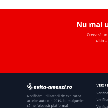
Nu mai u
Creează un c
ultima 
VERIF
Verific
Notificăm utilizatorii de expirarea
Verific
actelor auto din 2019. Îți mulțumim
că ne folosești platforma!
Verific