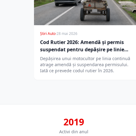
Știri Auto
·
28 mai 2026
Cod Rutier 2026: Amendă și permis
suspendat pentru depășire pe linie
continuă
Depășirea unui motocultor pe linia continuă
atrage amendă și suspendarea permisului.
Iată ce prevede codul rutier în 2026.
2019
Activi din anul