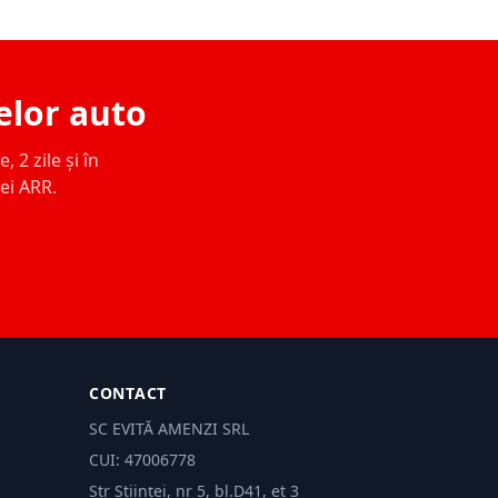
elor auto
 2 zile și în
ței ARR.
CONTACT
SC EVITĂ AMENZI SRL
CUI: 47006778
Str Științei, nr 5, bl.D41, et 3