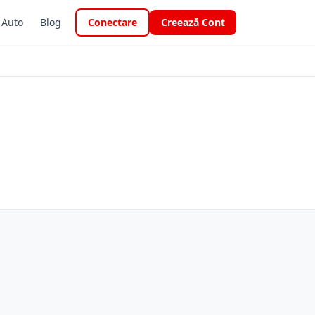
i Auto
Blog
Conectare
Creează Cont