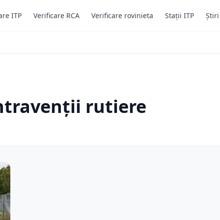
are ITP
Verificare RCA
Verificare rovinieta
Stații ITP
Știr
travenții rutiere