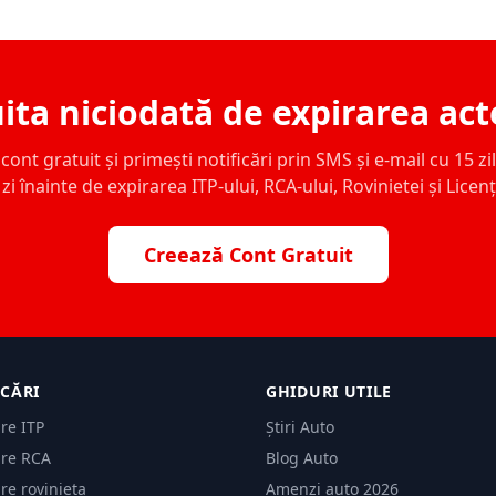
ita niciodată de expirarea act
ont gratuit și primești notificări prin SMS și e-mail cu 15 zile,
zi înainte de expirarea ITP-ului, RCA-ului, Rovinietei și Licen
Creează Cont Gratuit
ICĂRI
GHIDURI UTILE
are ITP
Știri Auto
are RCA
Blog Auto
are rovinieta
Amenzi auto 2026