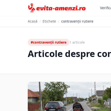
Verific
Acasă
/
Etichete
/
contravenții rutiere
#contravenții rutiere
1 articole
Articole despre con